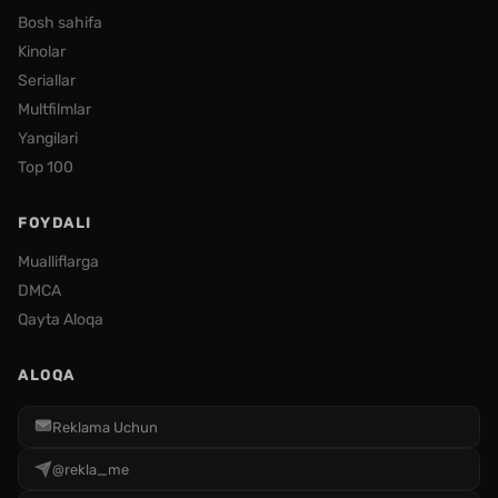
Bosh sahifa
Kinolar
Seriallar
Multfilmlar
Yangilari
Top 100
FOYDALI
Mualliflarga
DMCA
Qayta Aloqa
ALOQA
Reklama Uchun
@rekla_me