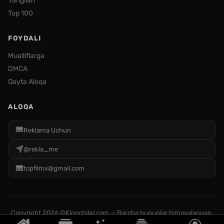
Yangilari
Top 100
FOYDALI
Mualliflarga
DMCA
Qayta Aloqa
ALOQA
Reklama Uchun
@rekla_me
topfilmx@gmail.com
Copyright
2026 ©Kinochilar.com — Barcha huquqlar himoyalangan.