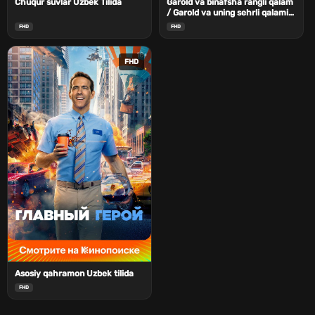
Chuqur suvlar Uzbek Tilida
Garold va binafsha rangli qalam
/ Garold va uning sehrli qalami
Uzbek Tilida
FHD
FHD
FHD
Asosiy qahramon Uzbek tilida
FHD