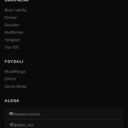
SAHIFALAR
Bosh sahifa
Kinolar
Seriallar
Multfilmlar
Yangilari
Top 100
FOYDALI
Mualliflarga
DMCA
Qayta Aloqa
ALOQA
Reklama Uchun
@rekla_me