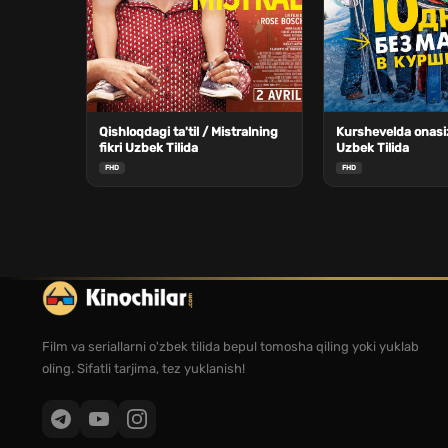
Qishloqdagi ta'til / Mistralning
Kurshevelda onasi
fikri Uzbek Tilida
Uzbek Tilida
FHD
FHD
Film va seriallarni o'zbek tilida bepul tomosha qiling yoki yuklab
oling. Sifatli tarjima, tez yuklanish!