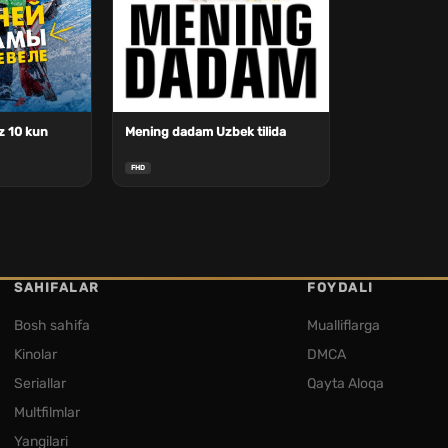
z 10 kun
Mening dadam Uzbek tilida
FHD
SAHIFALAR
FOYDALI
Bosh sahifa
Mualliflarga
Kinolar
DMCA
Seriallar
Qayta Aloqa
Multfilmlar
Yangilari