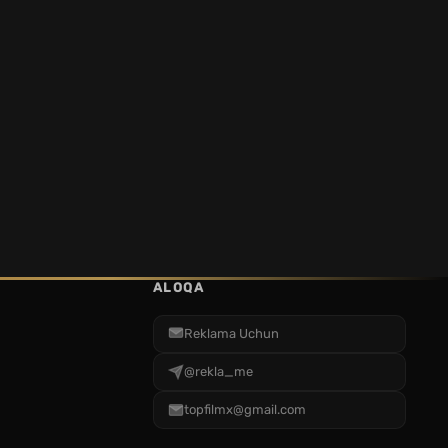
ALOQA
Reklama Uchun
@rekla_me
topfilmx@gmail.com