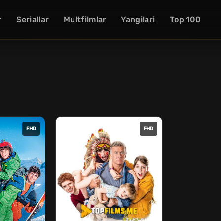
r
Seriallar
Multfilmlar
Yangilari
Top 100
FHD
FHD