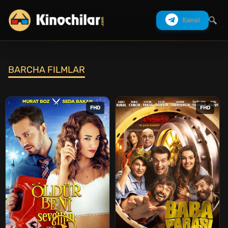
Kanal
BARCHA FILMLAR
Izlash
FHD
FHD