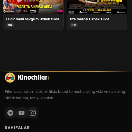
O'ldir meni sevgilim Uzbek tilida
Ota merosi Uzbek Tilida
FHD
FHD
Film va seriallarni o'zbek tilida bepul tomosha qiling yoki yuklab oling.
Sifatli tarjima, tez yuklanish!
SAHIFALAR