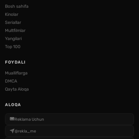
Bosh sahifa
Kinolar
Seriallar
Multfilmlar
Yangilari
Top 100
FOYDALI
Mualliflarga
DMCA
Qayta Aloqa
ALOQA
Reklama Uchun
@rekla_me