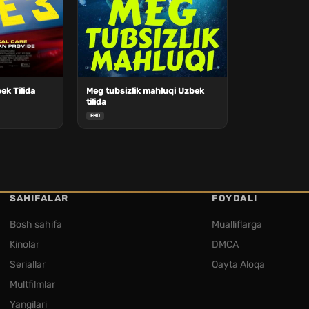
ek Tilida
Meg tubsizlik mahluqi Uzbek
tilida
FHD
SAHIFALAR
FOYDALI
Bosh sahifa
Mualliflarga
Kinolar
DMCA
Seriallar
Qayta Aloqa
Multfilmlar
Yangilari