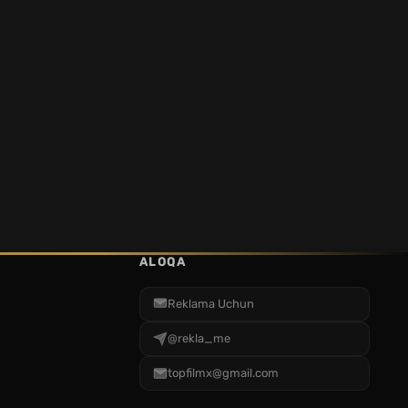
ALOQA
Reklama Uchun
@rekla_me
topfilmx@gmail.com