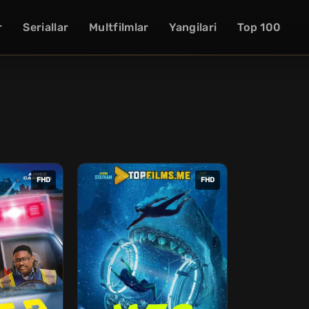
r
Seriallar
Multfilmlar
Yangilari
Top 100
FHD
FHD