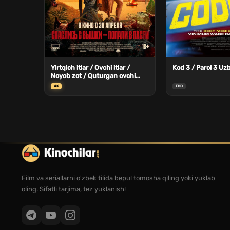
Yirtqich itlar / Ovchi itlar /
Kod 3 / Parol 3 Uzb
Noyob zot / Quturgan ovchi
kuchuk Uzbek Tilida
4K
FHD
Film va seriallarni o'zbek tilida bepul tomosha qiling yoki yuklab
oling. Sifatli tarjima, tez yuklanish!