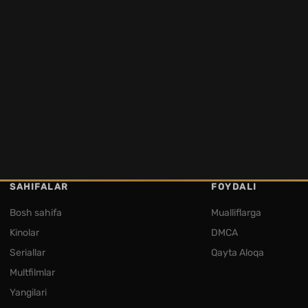
SAHIFALAR
FOYDALI
Bosh sahifa
Mualliflarga
Kinolar
DMCA
Seriallar
Qayta Aloqa
Multfilmlar
Yangilari