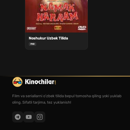
Noshukur Uzbek Tilida
FHD
Film va seriallarni o'zbek tilida bepul tomosha qiling yoki yuklab
oling. Sifatli tarjima, tez yuklanish!