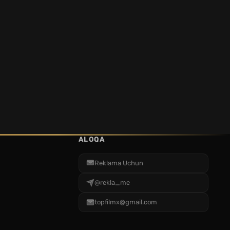
ALOQA
Reklama Uchun
@rekla_me
topfilmx@gmail.com