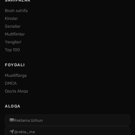
SAHIFALAR
Bosh sahifa
Kinolar
Seriallar
Multfilmlar
Yangilari
Top 100
FOYDALI
Mualliflarga
DMCA
Qayta Aloqa
ALOQA
Reklama Uchun
@rekla_me