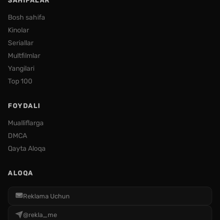
SAHIFALAR
Bosh sahifa
Kinolar
Seriallar
Multfilmlar
Yangilari
Top 100
FOYDALI
Mualliflarga
DMCA
Qayta Aloqa
ALOQA
Reklama Uchun
@rekla_me