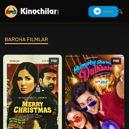
Kanal
BARCHA FILMLAR
Izlash
FHD
FHD