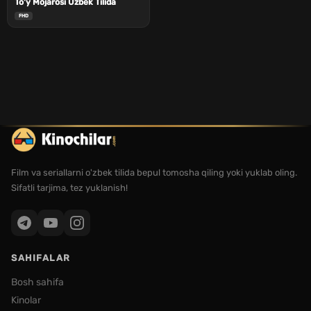
To'y Mojarosi Uzbek Tilida
FHD
Film va seriallarni o'zbek tilida bepul tomosha qiling yoki yuklab oling.
Sifatli tarjima, tez yuklanish!
SAHIFALAR
Bosh sahifa
Kinolar