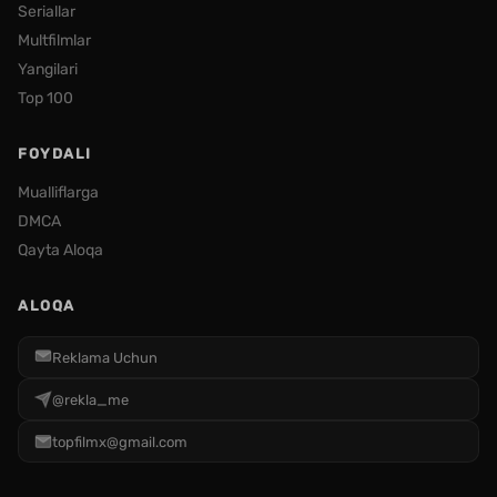
Seriallar
Multfilmlar
Yangilari
Top 100
FOYDALI
Mualliflarga
DMCA
Qayta Aloqa
ALOQA
Reklama Uchun
@rekla_me
topfilmx@gmail.com