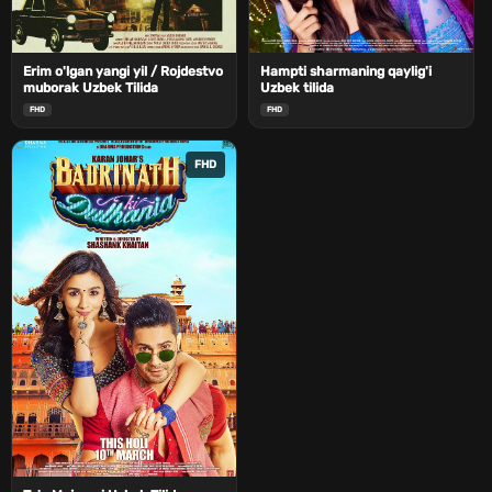
Erim o'lgan yangi yil / Rojdestvo
Hampti sharmaning qaylig'i
muborak Uzbek Tilida
Uzbek tilida
FHD
FHD
FHD