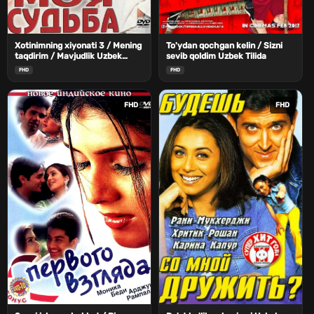
Xotinimning xiyonati 3 / Mening
To'ydan qochgan kelin / Sizni
taqdirim / Mavjudlik Uzbek
sevib qoldim Uzbek Tilida
Tilida
FHD
FHD
FHD
FHD