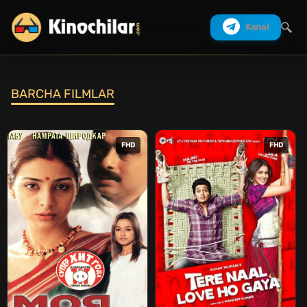
Kanal
BARCHA FILMLAR
Izlash
FHD
FHD