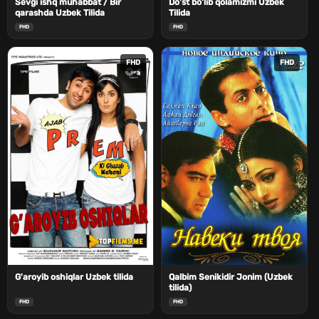
Sevgi ishq muhabbat / Bir
Do'st bo'lib qolamizmi Uzbek
qarashda Uzbek Tilida
Tilida
FHD
FHD
FHD
FHD
G'aroyib oshiqlar Uzbek tilida
Qalbim Senikidir Jonim (Uzbek
tilida)
FHD
FHD