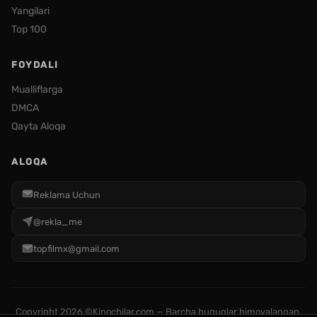
Yangilari
Top 100
FOYDALI
Mualliflarga
DMCA
Qayta Aloqa
ALOQA
Reklama Uchun
@rekla_me
topfilmx@gmail.com
Copyright
2026 ©Kinochilar.com — Barcha huquqlar himoyalangan.