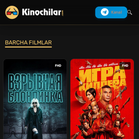
Kanal
BARCHA FILMLAR
Izlash
FHD
FHD