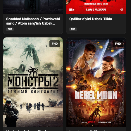
Shaddod Mallasoch / Portlovchi
Qotillar o'yini Uzbek Tilida
sariq / Atom sarg'ish Uzbek
Tilida
FHD
FHD
FHD
FHD