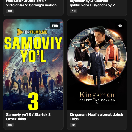
Maxluqlar 2: Qora qit'a /
Isyonkor oy 2: Chandiq
Yirtqichlar 2: Qorong'u makon
qoldiruvchi / Isyonchi oy 2
Uzbek Tilida
Uzbek Tilida
FHD
FHD
FHD
HD
Samoviy yo'l 3 / Startek 3
Kingsman: Maxfiy xizmat Uzbek
Uzbek tilida
Tilida
FHD
HD