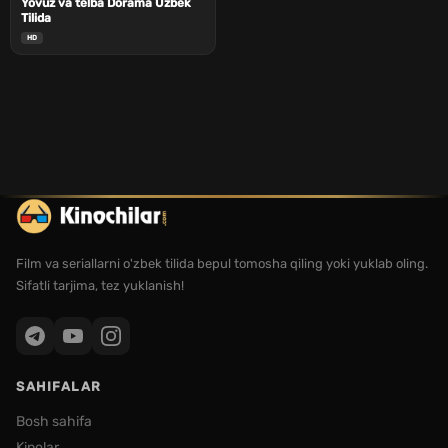
Yovuz va telba Dorama Uzbek
Tilida
HD
Film va seriallarni o'zbek tilida bepul tomosha qiling yoki yuklab oling.
Sifatli tarjima, tez yuklanish!
SAHIFALAR
Bosh sahifa
Kinolar