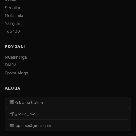
Seriallar
Multfilmlar
Yangilari
Top 100
FOYDALI
Mualliflarga
DMCA
Qayta Aloqa
ALOQA
Reklama Uchun
@rekla_me
topfilmx@gmail.com