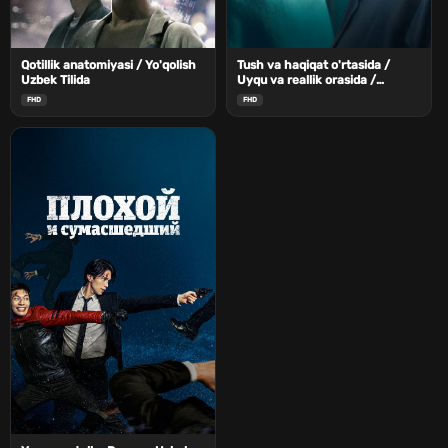
Qotillik anatomiyasi / Yo'qolish
Tush va haqiqat o'rtasida /
Uzbek Tilida
Uyqu va reallik orasida /
G'aflatda Uzbek Tilida
FHD
FHD