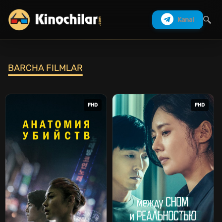
Kanal
BARCHA FILMLAR
Izlash
FHD
FHD