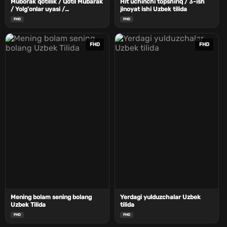
Muborak qotillik / Qotil Mubarak
Hit uchinchi topshiriq / 3-ish
/ Yolg'onlar uyasi /
jinoyat ishi Uzbek tilida
Tabriklaymiz, bu qotillik Uzbek
FHD
FHD
Tilida
FHD
FHD
Mening bolam sening bolang
Yerdagi yulduzchalar Uzbek
Uzbek Tilida
tilida
FHD
FHD