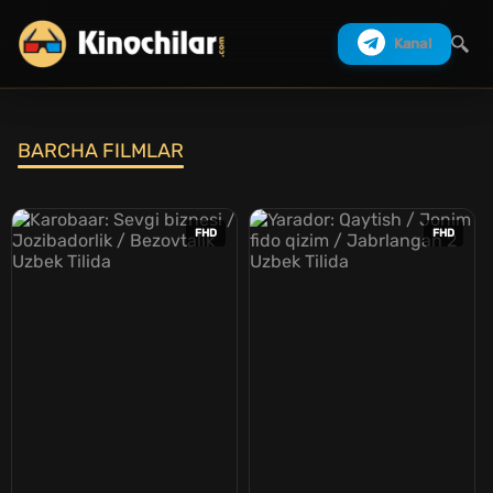
Kanal
BARCHA FILMLAR
Izlash
FHD
FHD