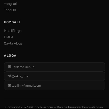
Yangilari
Top 100
FOYDALI
Mualliflarga
DMCA
Qayta Aloqa
ALOQA
Reklama Uchun
@rekla_me
topfilmx@gmail.com
Copyright
2026 ©Kinochilar.com — Barcha huquqlar himoyalangan.