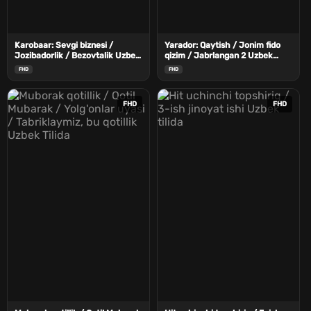
Karobaar: Sevgi biznesi /
Yarador: Qaytish / Jonim fido
Jozibadorlik / Bezovtalik Uzbek
qizim / Jabrlangan 2 Uzbek
Tilida
Tilida
FHD
FHD
FHD
FHD