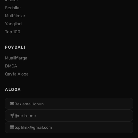
Seriallar
Multfilmlar
Yangilari
Top 100
FOYDALI
Mualliflarga
DMCA
Qayta Aloqa
ALOQA
Reklama Uchun
@rekla_me
topfilmx@gmail.com