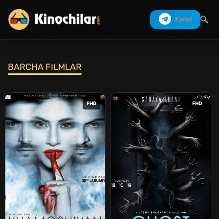
Kanal
BARCHA FILMLAR
Izlash
FHD
FHD