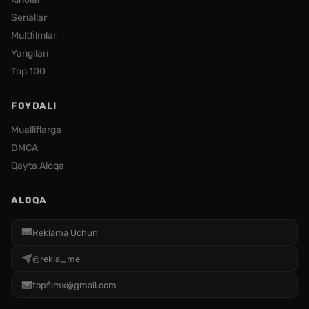
Seriallar
Multfilmlar
Yangilari
Top 100
FOYDALI
Mualliflarga
DMCA
Qayta Aloqa
ALOQA
Reklama Uchun
@rekla_me
topfilmx@gmail.com