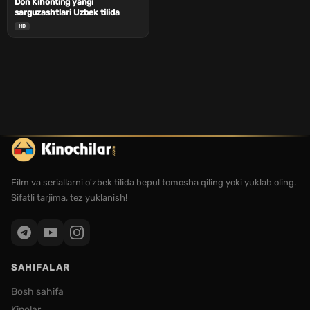
Don Kihonting yangi
sarguzashtlari Uzbek tilida
HD
Film va seriallarni o'zbek tilida bepul tomosha qiling yoki yuklab oling.
Sifatli tarjima, tez yuklanish!
SAHIFALAR
Bosh sahifa
Kinolar