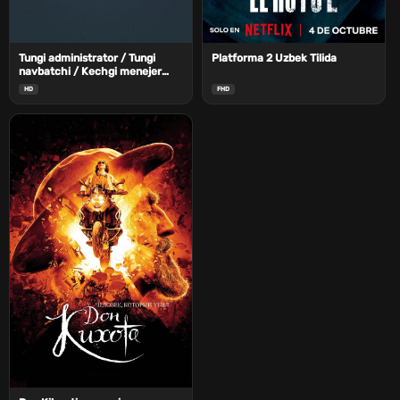
Tungi administrator / Tungi
Platforma 2 Uzbek Tilida
navbatchi / Kechgi menejer
Barcha qismlar Uzbek Tilida
HD
FHD