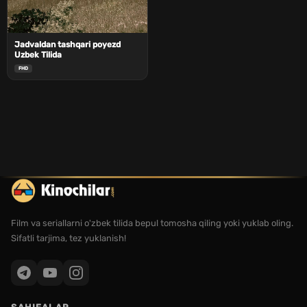
Jadvaldan tashqari poyezd
Uzbek Tilida
FHD
Film va seriallarni o'zbek tilida bepul tomosha qiling yoki yuklab oling.
Sifatli tarjima, tez yuklanish!