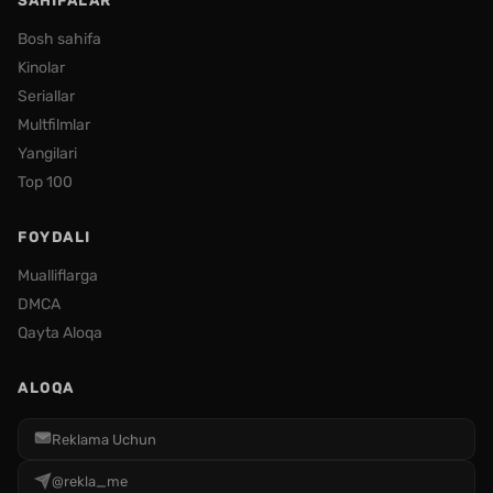
SAHIFALAR
Bosh sahifa
Kinolar
Seriallar
Multfilmlar
Yangilari
Top 100
FOYDALI
Mualliflarga
DMCA
Qayta Aloqa
ALOQA
Reklama Uchun
@rekla_me