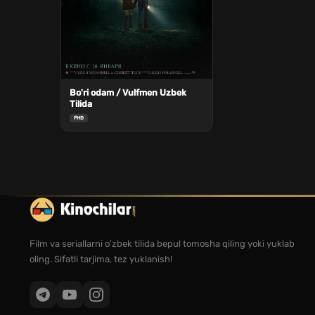
Bo'ri odam / Vulfmen Uzbek
Tilida
FHD
Film va seriallarni o'zbek tilida bepul tomosha qiling yoki yuklab
oling. Sifatli tarjima, tez yuklanish!