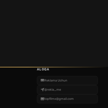
ALOQA
Reklama Uchun
@rekla_me
topfilmx@gmail.com