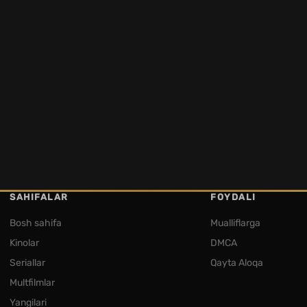
SAHIFALAR
FOYDALI
Bosh sahifa
Mualliflarga
Kinolar
DMCA
Seriallar
Qayta Aloqa
Multfilmlar
Yangilari