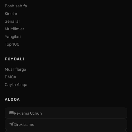
Bosh sahifa
Kinolar
Seriallar
Multfilmlar
Yangilari
Top 100
FOYDALI
Mualliflarga
DMCA
Qayta Aloqa
ALOQA
Reklama Uchun
@rekla_me