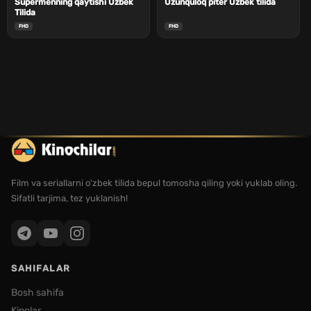
Supermenning qaytishi Uzbek
Uzunquloq piter Uzbek tilida
Tilida
FHD
FHD
Film va seriallarni o'zbek tilida bepul tomosha qiling yoki yuklab oling.
Sifatli tarjima, tez yuklanish!
SAHIFALAR
Bosh sahifa
Kinolar