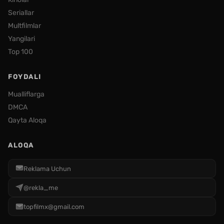
Seriallar
Multfilmlar
Yangilari
Top 100
FOYDALI
Mualliflarga
DMCA
Qayta Aloqa
ALOQA
Reklama Uchun
@rekla_me
topfilmx@gmail.com