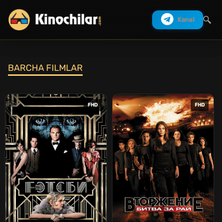
Kanal
BARCHA FILMLAR
Izlash
FHD
FHD