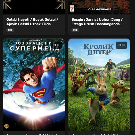
Getsbi hayoti / Buyuk Getsbi /
Bosqin : Jannat Uchun Jang /
Ajoyib Getsbi Uzbek Tilida
Ertaga Urush Boshlanganda
Uzbek Tilida
FHD
FHD
FHD
FHD