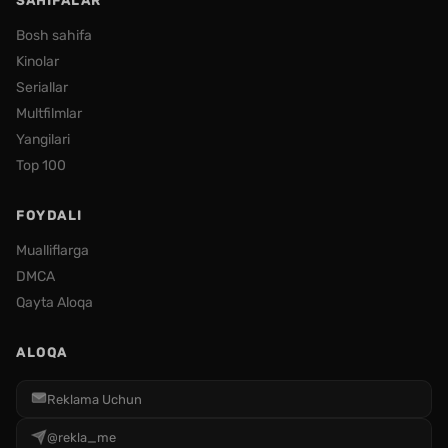
SAHIFALAR
Bosh sahifa
Kinolar
Seriallar
Multfilmlar
Yangilari
Top 100
FOYDALI
Mualliflarga
DMCA
Qayta Aloqa
ALOQA
Reklama Uchun
@rekla_me