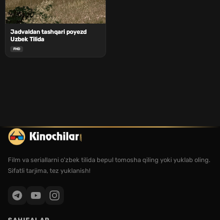
Jadvaldan tashqari poyezd
Uzbek Tilida
FHD
Film va seriallarni o'zbek tilida bepul tomosha qiling yoki yuklab oling.
Sifatli tarjima, tez yuklanish!