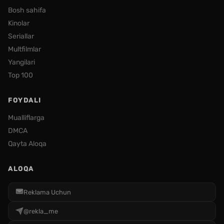
Bosh sahifa
Kinolar
Seriallar
Multfilmlar
Yangilari
Top 100
FOYDALI
Mualliflarga
DMCA
Qayta Aloqa
ALOQA
Reklama Uchun
@rekla_me