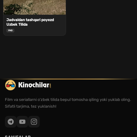
Jadvaldan tashqari poyezd
Uzbek Tilida
FHD
Film va seriallarni o'zbek tilida bepul tomosha qiling yoki yuklab oling.
Sifatli tarjima, tez yuklanish!