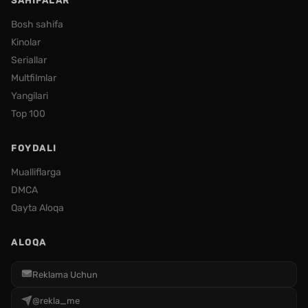
SAHIFALAR
Bosh sahifa
Kinolar
Seriallar
Multfilmlar
Yangilari
Top 100
FOYDALI
Mualliflarga
DMCA
Qayta Aloqa
ALOQA
Reklama Uchun
@rekla_me