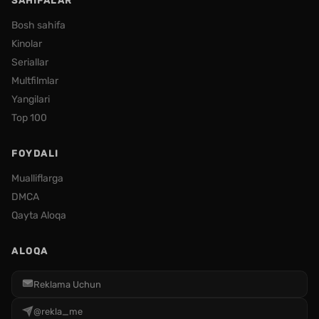
SAHIFALAR
Bosh sahifa
Kinolar
Seriallar
Multfilmlar
Yangilari
Top 100
FOYDALI
Mualliflarga
DMCA
Qayta Aloqa
ALOQA
Reklama Uchun
@rekla_me