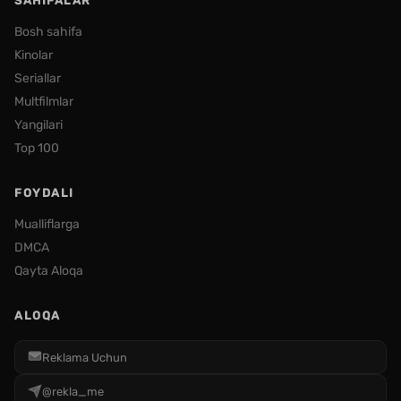
SAHIFALAR
Bosh sahifa
Kinolar
Seriallar
Multfilmlar
Yangilari
Top 100
FOYDALI
Mualliflarga
DMCA
Qayta Aloqa
ALOQA
Reklama Uchun
@rekla_me