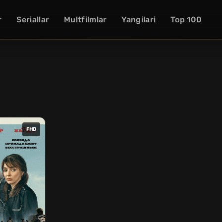
r
Seriallar
Multfilmlar
Yangilari
Top 100
FHD