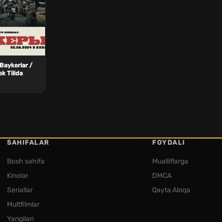
 Baykerlar /
k Tilida
SAHIFALAR
FOYDALI
Bosh sahifa
Mualliflarga
Kinolar
DMCA
Seriallar
Qayta Aloqa
Multfilmlar
Yangilari