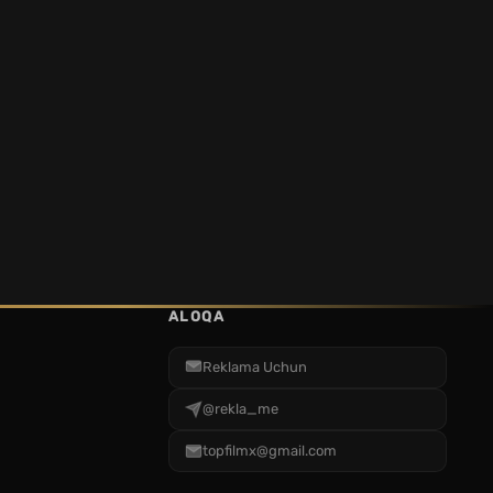
ALOQA
Reklama Uchun
@rekla_me
topfilmx@gmail.com