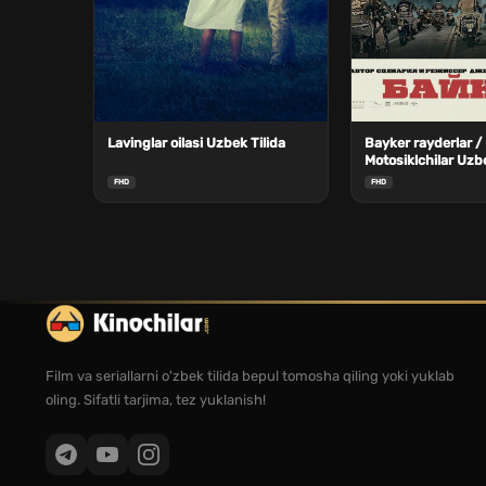
Lavinglar oilasi Uzbek Tilida
Bayker rayderlar /
Motosiklchilar Uzbe
FHD
FHD
Film va seriallarni o'zbek tilida bepul tomosha qiling yoki yuklab
oling. Sifatli tarjima, tez yuklanish!