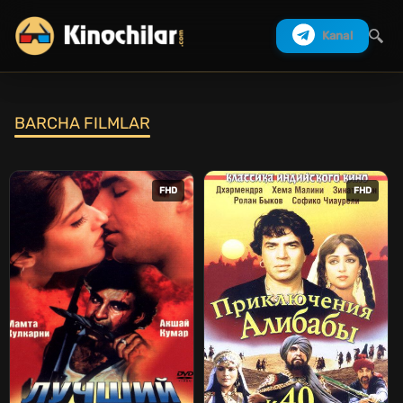
Kanal
BARCHA FILMLAR
Izlash
FHD
FHD