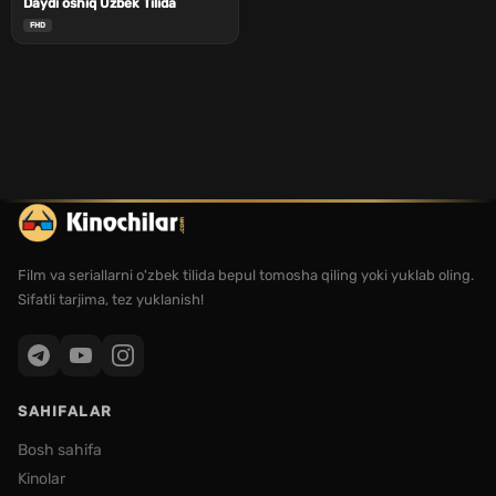
Daydi oshiq Uzbek Tilida
FHD
Film va seriallarni o'zbek tilida bepul tomosha qiling yoki yuklab oling.
Sifatli tarjima, tez yuklanish!
SAHIFALAR
Bosh sahifa
Kinolar