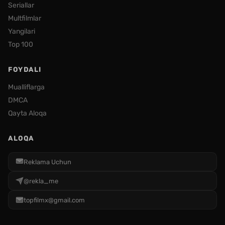
Seriallar
Multfilmlar
Yangilari
Top 100
FOYDALI
Mualliflarga
DMCA
Qayta Aloqa
ALOQA
Reklama Uchun
@rekla_me
topfilmx@gmail.com