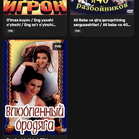
O'lmas kuyov / Eng yaxshi
Ali Baba va qirq qaroqchining
o'yinchi / Eng zo'r o'yinchi
sarguzashtlari / Ali baba va 40
Uzbek Tilida
qaroqchi Uzbek Tilida
FHD
FHD
FHD