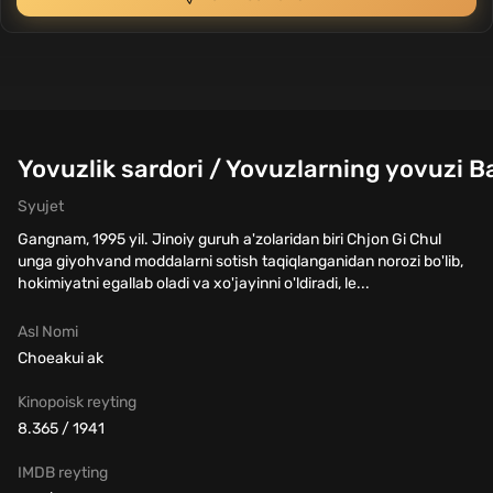
Yovuzlik sardori / Yovuzlarning yovuzi B
Syujet
Gangnam, 1995 yil. Jinoiy guruh a'zolaridan biri Chjon Gi Chul
unga giyohvand moddalarni sotish taqiqlanganidan norozi bo'lib,
hokimiyatni egallab oladi va xo'jayinni o'ldiradi, le...
Asl Nomi
Choeakui ak
Kinopoisk reyting
8.365 / 1941
IMDB reyting