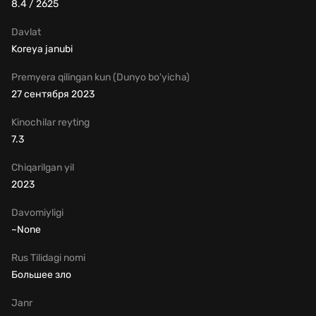
8.4 / 2625
Davlat
Koreya janubi
Premyera qilingan kun (Dunyo bo'yicha)
27 сентября 2023
Kinochilar reyting
7.3
Chiqarilgan yil
2023
Davomiyligi
~None
Rus Tilidagi nomi
Большее зло
Janr