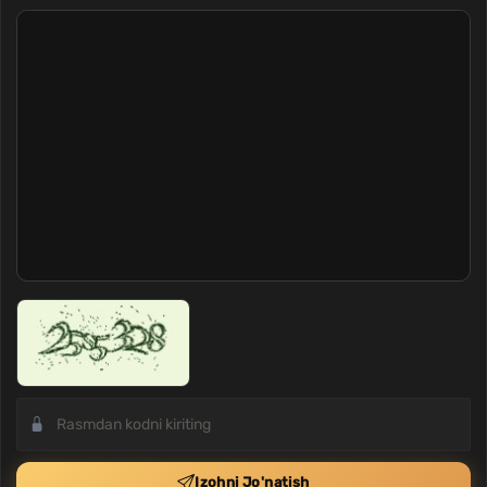
Izohni Jo'natish