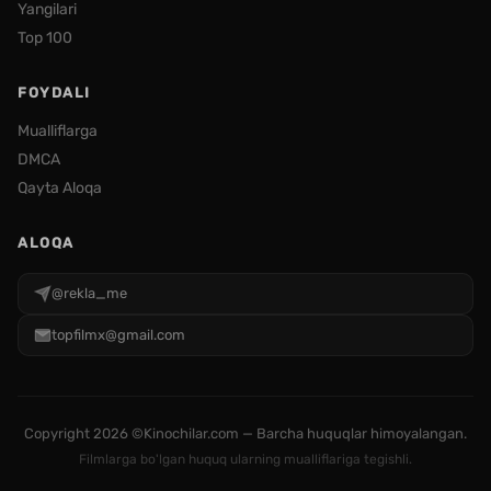
Yangilari
Top 100
FOYDALI
Mualliflarga
DMCA
Qayta Aloqa
ALOQA
@rekla_me
topfilmx@gmail.com
Copyright
2026 ©Kinochilar.com — Barcha huquqlar himoyalangan.
Filmlarga bo'lgan huquq ularning mualliflariga tegishli.