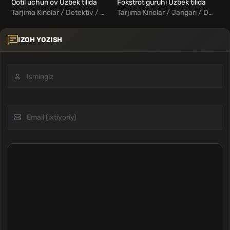
Qotil uchun ov Uzbek tilida
Fokstrot guruhi Uzbek tilida
Qa
Tarjima Kinolar / Detektiv / Drama / Kriminal / Triller / Xorij Kinolar Uzbek Tilida
Tarjima Kinolar / Jangari / Drama / Fantastika / Xorij Kinolar Uzbek Tilida
IZOH YOZISH