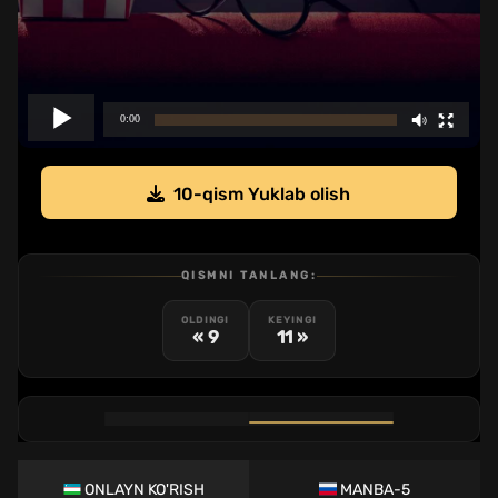
10-qism Yuklab olish
QISMNI TANLANG:
OLDINGI
KEYINGI
« 9
11 »
1
2
3
4
5
6
7
8
9
10
11
12
QISM
QISM
QISM
QISM
QISM
QISM
QISM
QISM
QISM
QISM
QISM
QISM
ONLAYN KO'RISH
MANBA-5