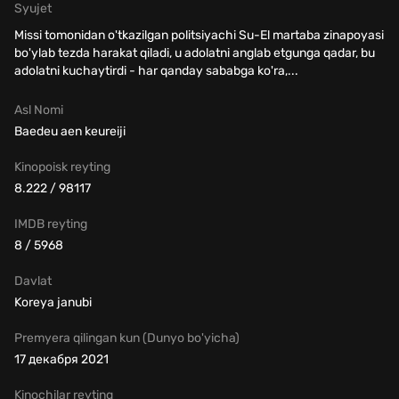
Syujet
Missi tomonidan o'tkazilgan politsiyachi Su-El martaba zinapoyasi
bo'ylab tezda harakat qiladi, u adolatni anglab etgunga qadar, bu
adolatni kuchaytirdi - har qanday sababga ko'ra,...
Asl Nomi
Baedeu aen keureiji
Kinopoisk reyting
8.222 / 98117
IMDB reyting
8 / 5968
Davlat
Koreya janubi
Premyera qilingan kun (Dunyo bo'yicha)
17 декабря 2021
Kinochilar reyting