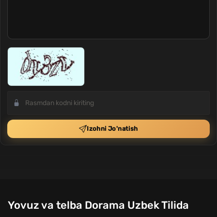
Izohni Jo'natish
Yovuz va telba Dorama Uzbek Tilida