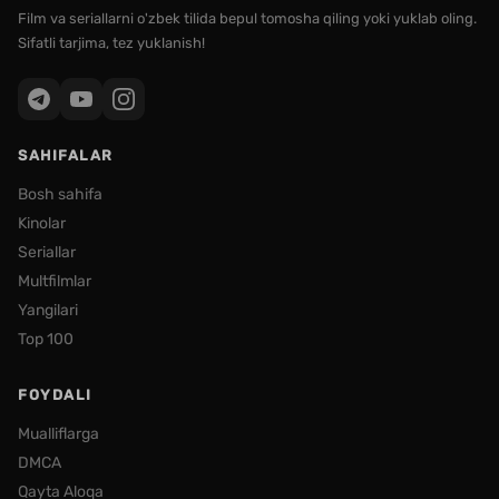
Film va seriallarni o'zbek tilida bepul tomosha qiling yoki yuklab oling.
Sifatli tarjima, tez yuklanish!
SAHIFALAR
Bosh sahifa
Kinolar
Seriallar
Multfilmlar
Yangilari
Top 100
FOYDALI
Mualliflarga
DMCA
Qayta Aloqa