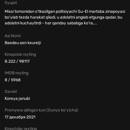
Syujet
Missi tomonidan o'tkazilgan politsiyachi Su-El martaba zinapoyasi
bo'ylab tezda harakat qiladi, u adolatni anglab etgunga qadar, bu
adolatni kuchaytirdi - har qanday sababga ko'ra,...
Asl Nomi
Baedeu aen keureiji
Kinopoisk reyting
8.222 / 98117
IMDB reyting
8 / 5968
Davlat
Koreya janubi
Premyera qilingan kun (Dunyo bo'yicha)
17 декабря 2021
Kinochilar reyting