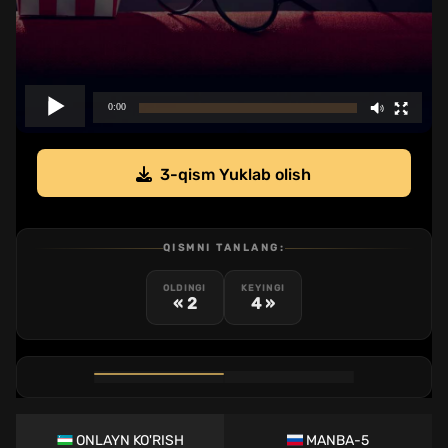
3-qism Yuklab olish
QISMNI TANLANG:
OLDINGI
KEYINGI
« 2
4 »
1
2
3
4
5
6
7
8
9
10
11
12
QISM
QISM
QISM
QISM
QISM
QISM
QISM
QISM
QISM
QISM
QISM
QISM
ONLAYN KO'RISH
MANBA-5