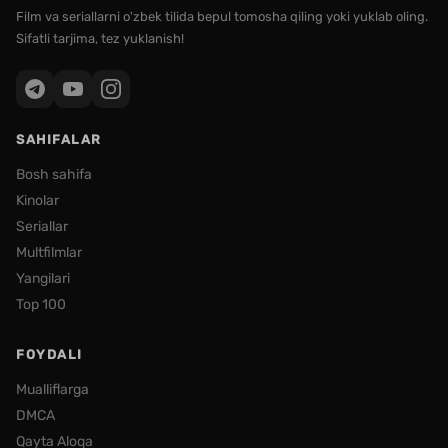
Film va seriallarni o'zbek tilida bepul tomosha qiling yoki yuklab oling.
Sifatli tarjima, tez yuklanish!
SAHIFALAR
Bosh sahifa
Kinolar
Seriallar
Multfilmlar
Yangilari
Top 100
FOYDALI
Mualliflarga
DMCA
Qayta Aloqa