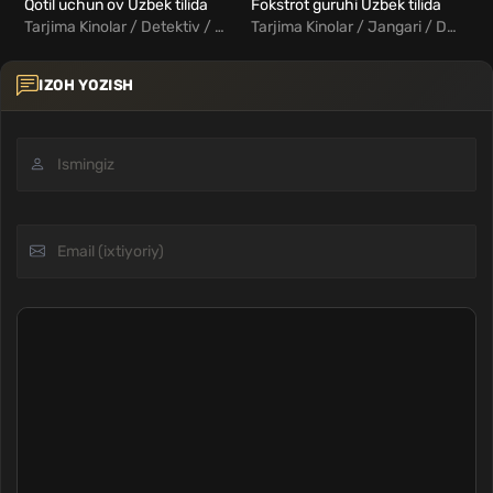
Qotil uchun ov Uzbek tilida
Fokstrot guruhi Uzbek tilida
Qa
Tarjima Kinolar / Detektiv / Drama / Kriminal / Triller / Xorij Kinolar Uzbek Tilida
Tarjima Kinolar / Jangari / Drama / Fantastika / Xorij Kinolar Uzbek Tilida
IZOH YOZISH