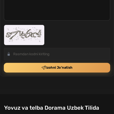
Izohni Jo'natish
Yovuz va telba Dorama Uzbek Tilida