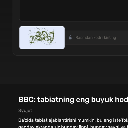
BBC: tabiatning eng buyuk hodi
Syujet
Ba'zida tabiat ajablantirishi mumkin, bu eng iste'fol
qanday ekranda siz bunday jinni, bunday sevgi va ti