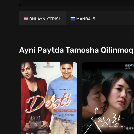
1
QISM
ONLAYN KO'RISH
MANBA-5
Ayni Paytda Tamosha Qilinmo