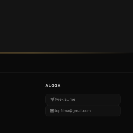
ALOQA
@rekla_me
topfilmx@gmail.com