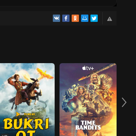
5
QISM