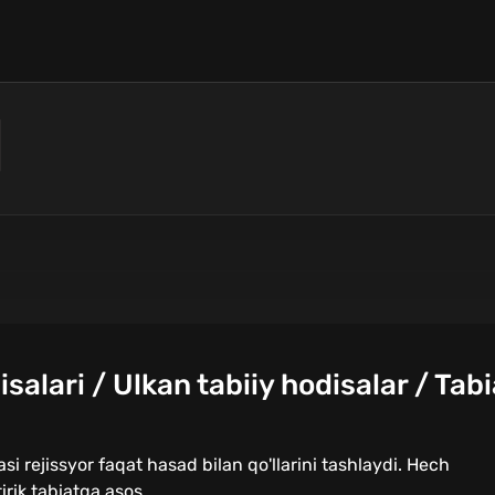
salari / Ulkan tabiiy hodisalar / Tab
asi rejissyor faqat hasad bilan qo'llarini tashlaydi. Hech
rik tabiatga asos...