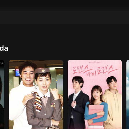
2
3
4
QISM
QISM
QISM
qda