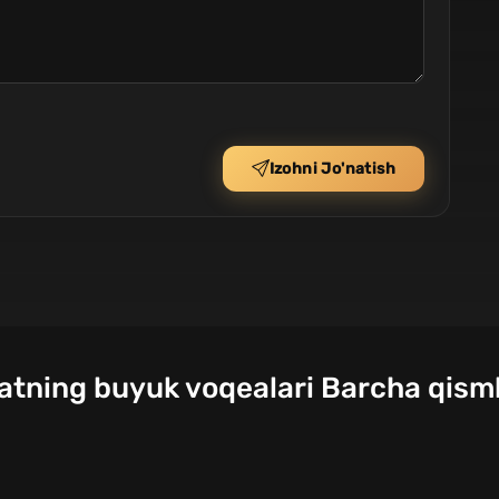
Izohni Jo'natish
iatning buyuk voqealari Barcha qisml