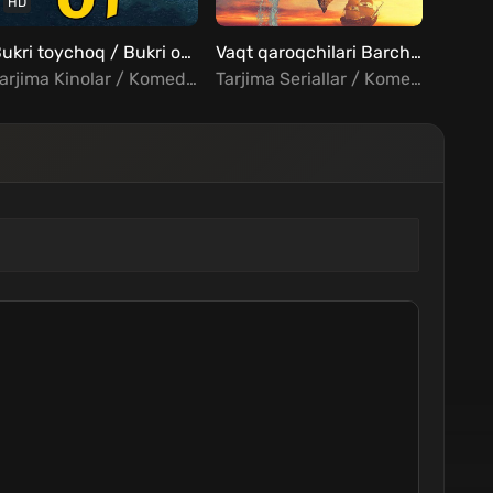
HD
Bukri toychoq / Bukri ot Uzbek tilida
Vaqt qaroqchilari Barcha qismlar Uzbek Tilida
Tarjima Kinolar / Komediya / Sarguzasht / Fentezi / Rus kinolar Uzbek Tilida
Tarjima Seriallar / Komediya / Sarguzasht / Oilaviy / Fentezi / Xorij Seriallar Uzbek Tilida