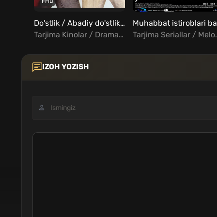
FHD
Do'stlik / Abadiy do'stlik Uzbek tilida
Tarjima Kinolar / Drama / Melodrama / Hind Kinolar Uzbek Tilida
Tarjima Seriallar / Me
IZOH YOZISH