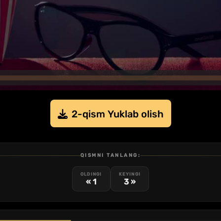
2-qism Yuklab olish
QISMNI TANLANG:
OLDINGI
KEYINGI
« 1
3 »