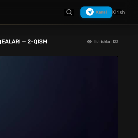
Kirish
Kanal
QEALARI — 2-QISM
Ko'rishlar: 122
Izlash