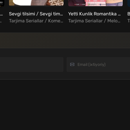
Muhabbat istiroblari barcha qismlar Uzbek tilida
Sevgi tilsimi / Sevgi timsoli Barcha qismlar Uzbek Tilida
Yetti Kunlik Romantika Barcha qismlar Uzbek Tilida
lodrama / Xorij Seriallar Uzbek Tilida
Tarjima Seriallar / Komediya / Melodrama / Xorij Seriallar Uzbek Tilida
Tarjima Seriallar / Melodrama / Xorij Seriallar Uzbek Tilida