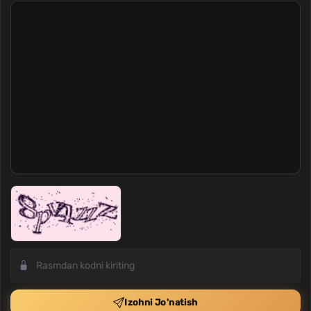
Izohni Jo'natish