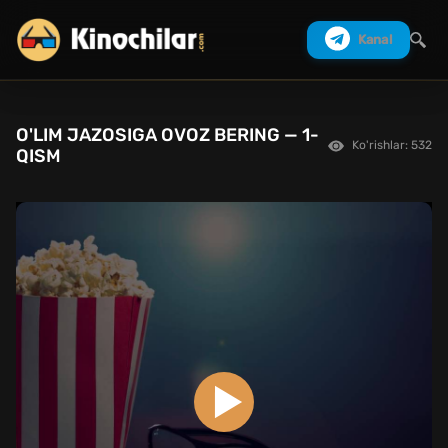
Kanal
O'LIM JAZOSIGA OVOZ BERING — 1-
Ko'rishlar: 532
Izlash
QISM