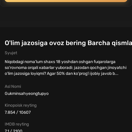
O'lim jazosiga ovoz bering Barcha qismla
Syujet
Niqobdagi noma'lum shaxs 18 yoshdan oshgan fuqarolarga
so'rovnoma orqali xabarlar yuboradi: jazodan qochgan jinoyatchi
o'lim jazosiga loyiqmi? Agar 50% dan ko'prog'i ijobiy javob b...
Asl Nomi
Gukminsahyeongtupyo
Kinopoisk reyting
7.854 / 10607
IMDB reyting
7.1 / 2100