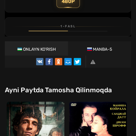
480P
1-FASL
1
2
3
4
QISM
QISM
QISM
QISM
ONLAYN KO'RISH
MANBA-5
Ayni Paytda Tamosha Qilinmoqda