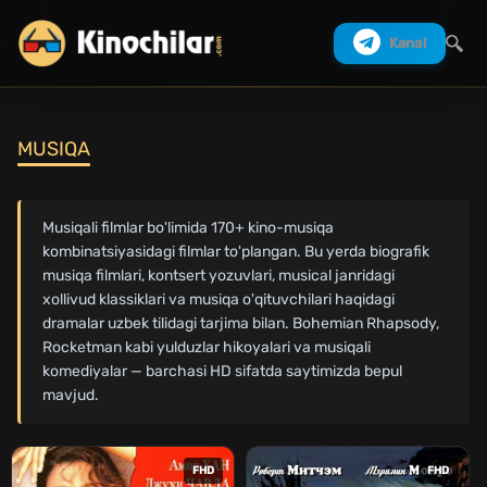
Kanal
MUSIQA
Izlash
Musiqali filmlar bo'limida 170+ kino-musiqa
kombinatsiyasidagi filmlar to'plangan. Bu yerda biografik
musiqa filmlari, kontsert yozuvlari, musical janridagi
xollivud klassiklari va musiqa o'qituvchilari haqidagi
dramalar uzbek tilidagi tarjima bilan. Bohemian Rhapsody,
Rocketman kabi yulduzlar hikoyalari va musiqali
komediyalar — barchasi HD sifatda saytimizda bepul
mavjud.
FHD
FHD