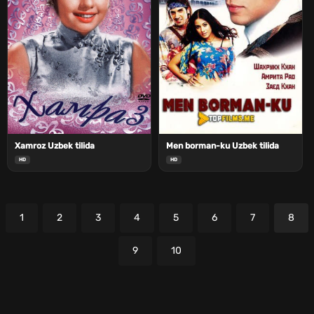
Xamroz Uzbek tilida
Men borman-ku Uzbek tilida
HD
HD
1
2
3
4
5
6
7
8
9
10