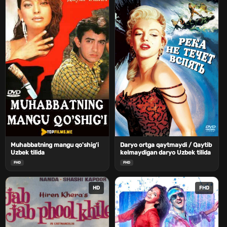
Muhabbatning mangu qo'shig'i
Daryo ortga qaytmaydi / Qaytib
Uzbek tilida
kelmaydigan daryo Uzbek tilida
FHD
FHD
HD
FHD