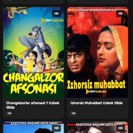
HD
HD
Changalzorlar afsonasi 1 Uzbek
Izhorsiz Muhabbat Uzbek tilida
tilida
HD
HD
HD
HD