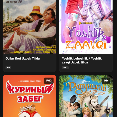
Gullar ifori Uzbek Tilida
Yoshlik beboshlik / Yoshlik
zavqi Uzbek tilida
HD
FHD
FHD
HD