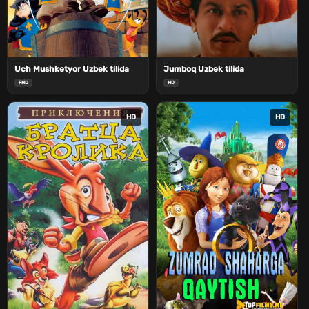
Uch Mushketyor Uzbek tilida
Jumboq Uzbek tilida
FHD
HD
HD
HD