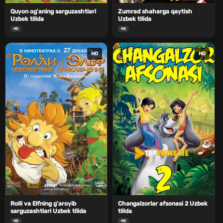
Quyon og'aning sarguzashtlari
Zumrad shaharga qaytish
Uzbek tilida
Uzbek tilida
HD
HD
HD
HD
Rolli va Elfning g'aroyib
Changalzorlar afsonasi 2 Uzbek
sarguzashtlari Uzbek tilida
tilida
HD
HD