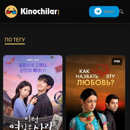
Kanal
ПО ТЕГУ
Izlash
FHD