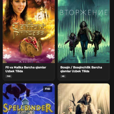
Fil va Malika Barcha qismlar
Bosqin / Bosqinchilik Barcha
Uzbek Tilida
qismlar Uzbek Tilida
FHD
HD
FHD