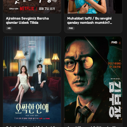
Ajralmas Sevgimiz Barcha
Muhabbat tafti / Bu sevgini
qismlar Uzbek Tilida
qanday nomlash mumkin?
Barcha qismlar Uzbek Tilida
HD
FHD
FHD