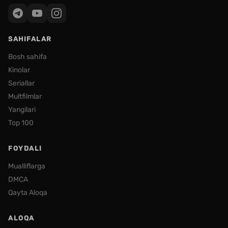
SAHIFALAR
Bosh sahifa
Kinolar
Seriallar
Multfilmlar
Yangilari
Top 100
FOYDALI
Mualliflarga
DMCA
Qayta Aloqa
ALOQA