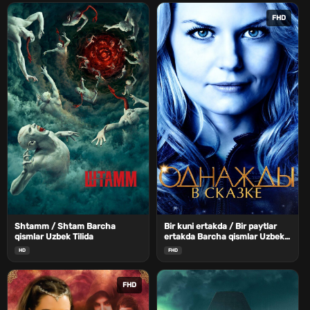
FHD
Shtamm / Shtam Barcha
Bir kuni ertakda / Bir paytlar
qismlar Uzbek Tilida
ertakda Barcha qismlar Uzbek
Tilida
HD
FHD
FHD