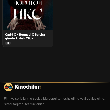
Qadrli X / Hurmatli X Barcha
qismlar Uzbek Tilida
HD
Film va seriallarni o'zbek tilida bepul tomosha qiling yoki yuklab oling.
Sifatli tarjima, tez yuklanish!