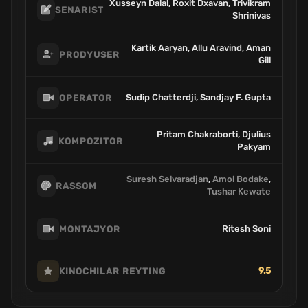
Xusseyn Dalal, Roxit Dxavan, Trivikram
SENARIST
Shrinivas
Kartik Aaryan, Allu Aravind, Aman
PRODYUSER
Gill
Sudip Chatterdji, Sandjay F. Gupta
OPERATOR
Pritam Chakraborti, Djulius
KOMPOZITOR
Pakyam
Suresh Selvaradjan
,
Amol Bodake
,
RASSOM
Tushar Kewate
Ritesh Soni
MONTAJYOR
9.5
KINOCHILAR REYTING