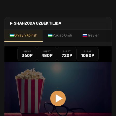
SHAHZODA UZBEK TILIDA
Onlayn Ko'rish
Yuklab Olish
Treyler
SIFAT
SIFAT
SIFAT
SIFAT
360P
480P
720P
1080P