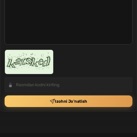
Izohni Jo'natish