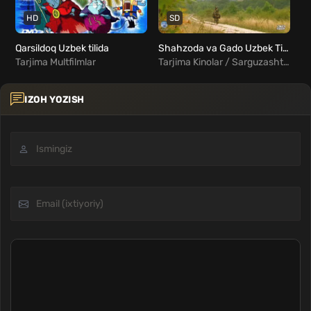
HD
SD
Qarsildoq Uzbek tilida
Shahzoda va Gado Uzbek Tilida
Fi
Tarjima Multfilmlar
Tarjima Kinolar / Sarguzasht / Oilaviy / Xorij Kinolar Uzbek Tilida
IZOH YOZISH