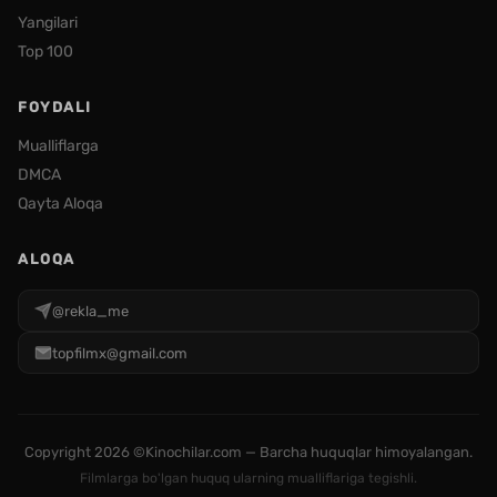
Yangilari
Top 100
FOYDALI
Mualliflarga
DMCA
Qayta Aloqa
ALOQA
@rekla_me
topfilmx@gmail.com
Copyright
2026 ©Kinochilar.com — Barcha huquqlar himoyalangan.
Filmlarga bo'lgan huquq ularning mualliflariga tegishli.