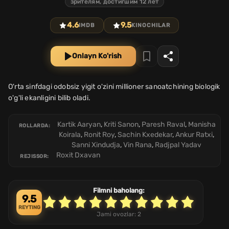
зрителям, достигшим 12 лет
4.6
9.5
IMDB
KINOCHILAR
Onlayn Ko'rish
O'rta sinfdagi odobsiz yigit o'zini millioner sanoatchining biologik
o'g'li ekanligini bilib oladi.
Kartik Aaryan
,
Kriti Sanon
,
Paresh Raval
,
Manisha
ROLLARDA:
Koirala
,
Ronit Roy
,
Sachin Kxedekar
,
Ankur Ratxi
,
Sanni Xindudja
,
Vin Rana
,
Radjpal Yadav
Roxit Dxavan
REJISSOR:
Filmni baholang:
9.5
REYTING
Jami ovozlar:
2