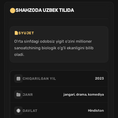
SHAHZODA UZBEK TILIDA
SYUJET
O'rta sinfdagi odobsiz yigit o'zini millioner
sanoatchining biologik o'g'li ekanligini bilib
oladi.
2023
CHIQARILGAN YIL
jangari, drama, komediya
JANR
Hindiston
DAVLAT