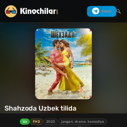
Kanal
Izlash
Shahzoda Uzbek tilida
Uz
FHD
2023
jangari, drama, komediya