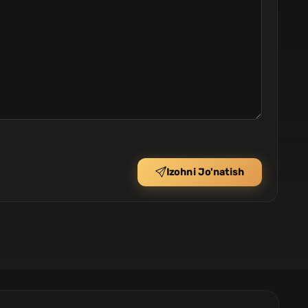
Izohni Jo'natish