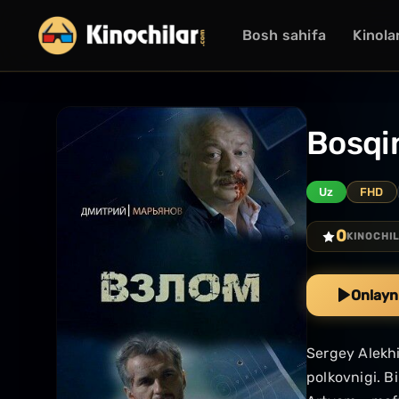
Bosh sahifa
Kinola
Bosqin
Uz
FHD
0
KINOCHI
Onlayn
Sergey Alekhi
polkovnigi. B