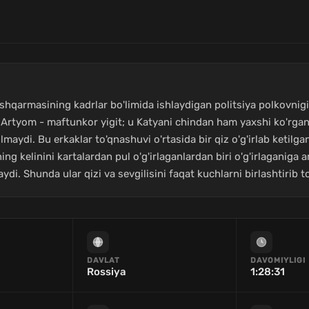
boshqarmasining kadrlar bo'limida ishlaydigan politsiya polkovnig
 Artyom - maftunkor yigit; u Katyani chindan ham yaxshi ko'rgan
di. Bu erkaklar to'qnashuvi o'rtasida bir qiz o'g'irlab ketilgan! 
ing kelinini kartalardan pul o'g'irlaganlardan biri o'g'irlaganiga
di. Shunda ular qizi va sevgilisini faqat kuchlarni birlashtirib 
DAVLAT
DAVOMIYLIGI
Rossiya
1:28:31