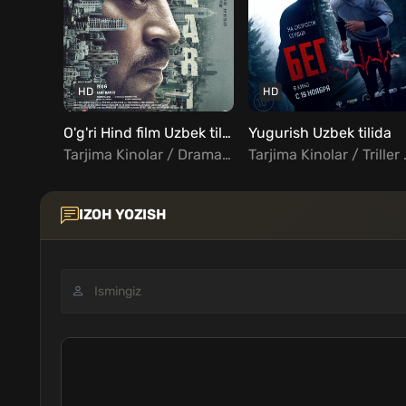
HD
HD
O'g'ri Hind film Uzbek tilida
Yugurish Uzbek tilida
Tarjima Kinolar / Drama / Kriminal / Sarguzasht / Triller / Hind Kinolar Uzbek Tilida
Tarjima Kinol
IZOH YOZISH