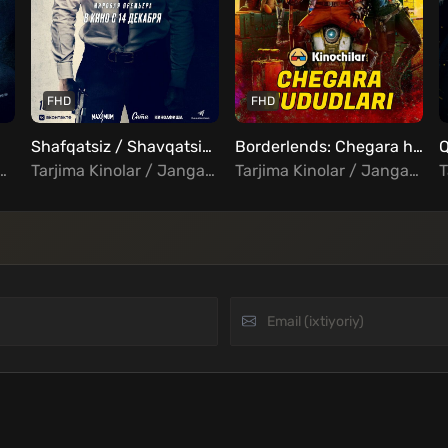
FHD
FHD
Shafqatsiz / Shavqatsiz Uzbek tilida
Borderlends: Chegara hududi / Chegara hududlari Uzbek Tilida
ar / Triller / Rus kinolar Uzbek Tilida
Tarjima Kinolar / Jangari / Triller / Xorij Kinolar Uzbek Tilida
Tarjima Kinolar / Jangari / Komediya / Sarguzasht / Triller / Fantastika / Xorij Kinolar Uzbek Tilida