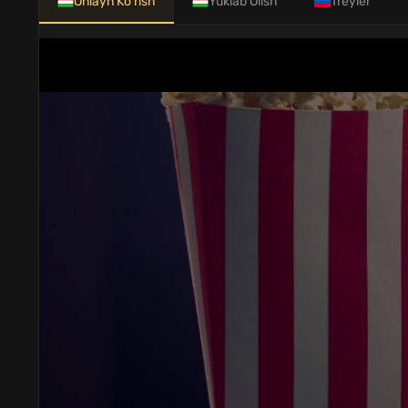
Onlayn Ko'rish
Yuklab Olish
Treyler