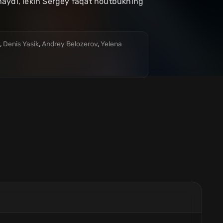
haydi, lekin Sergey faqat noutbukning
,
Denis Yasik
,
Andrey Belozerov
,
Yelena