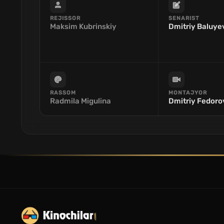
REJISSOR
SENARIST
Maksim Kubrinskiy
Dmitriy Baluye
RASSOM
MONTAJYOR
Radmila Migulina
Dmitriy Fedoro