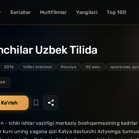
r
Seriallar
Multfilmlar
Yangilari
Top 100
chilar Uzbek Tilida
2016
triller, kriminal
Rossiya
52 мин.
зрителям, до
LAR
 Ko'rish
n - Ichki ishlar vazirligi markaziy boshqarmasining kadrlar 
ir kuni uning yagona qizi Katya dasturchi Artyomga turmus