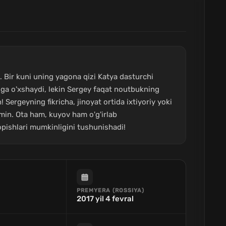
i. Bir kuni uning yagona qizi Katya dasturchi
ga o'xshaydi, lekin Sergey faqat noutbukning
Sergeyning fikricha, jinoyat ortida ixtiyoriy yoki
 amin. Ota ham, kuyov ham o'g'irlab
topishlari mumkinligini tushunishadi!
PREMYERA (ROSSIYA)
2017 yil 4 fevral