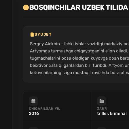
BOSQINCHILAR UZBEK TILIDA
SYUJET
Sergey Alekhin - Ichki ishlar vazirligi markaziy 
Artyomga turmushga chiqayotganini e'lon qiladi.
tugmachalarini bosa oladigan kuyovga dosh berolmay
beixtiyor xafa qilganlardan biri turibdi. Artyom un
ketuvchilarning iziga mustaqil ravishda bora olmay
CHIQARILGAN YIL
JANR
2016
triller, kriminal