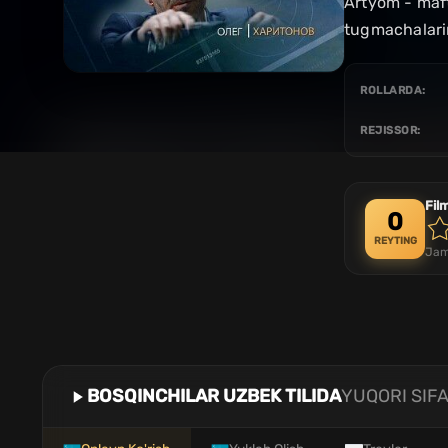
Artyom - maft
tugmachalari
ROLLARDA:
REJISSOR:
Fil
0
REYTING
Jam
BOSQINCHILAR UZBEK TILIDA
YUQORI SIFA