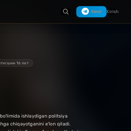
Kirish
Kanal
Izlash
стигшим 16 лет
bo'limida ishlaydigan politsiya
hga chiqayotganini e'lon qiladi.