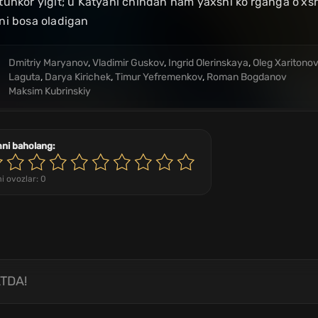
unkor yigit; u Katyani chindan ham yaxshi ko'rganga o'xs
ni bosa oladigan
Dmitriy Maryanov
,
Vladimir Guskov
,
Ingrid Olerinskaya
,
Oleg Xaritonov
Laguta
,
Darya Kirichek
,
Timur Yefremenkov
,
Roman Bogdanov
Maksim Kubrinskiy
mni baholang:
i ovozlar:
0
TDA!