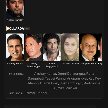
Neeraj Pandey
ROLLARDA
33
Akshay Kumar
Danny
Rana
Taapsee Pannu
Anupam Kher
Kay Kay
Denzongpa
Daggubati
Akshay Kumar
,
Denni Denzongpa
,
Rana
ROLLARDA:
Daggubati
,
Taapsi Pannu
,
Anupam Kxer
,
Key Key
Menon
,
Djamil Kxan
,
Sushant Singx
,
Madxurima
Tuli
,
Mikal Zulfikar
Niradj Pandeu
REJISSOR: