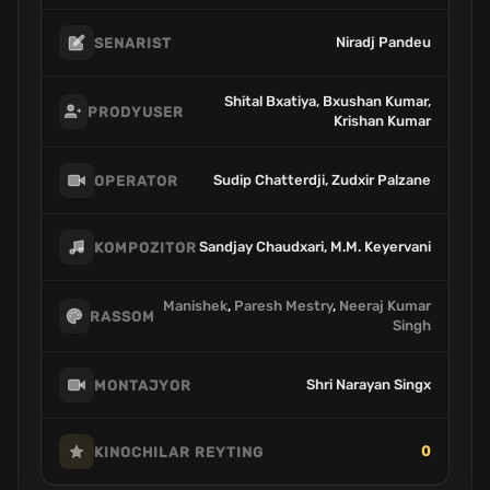
Niradj Pandeu
SENARIST
Shital Bxatiya, Bxushan Kumar,
PRODYUSER
Krishan Kumar
Sudip Chatterdji, Zudxir Palzane
OPERATOR
Sandjay Chaudxari, M.M. Keyervani
KOMPOZITOR
Manishek
,
Paresh Mestry
,
Neeraj Kumar
RASSOM
Singh
Shri Narayan Singx
MONTAJYOR
0
KINOCHILAR REYTING