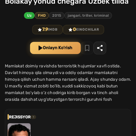
Bolakay yohud chegara Uzbek tilida
Uz
FHD
2015
jangari, triller, kriminal
7.9
0
IMDB
KINOCHILAR
Onlayn Ko'rish
Mamlakat doimiy ravishda terroristik hujumlar xavfi ostida.
Davlat himoya qila olmaydi va oddiy odamlar mamlakatni
himoya qilish uchun hamma narsani qiladi. Ajay shunday odam.
U maxfiy xizmat zobiti bo'lib, xuddi sakkizoyoq kabi butun
mamlakat bo'ylab o'z chodiriga kirib borgan va tinch aholi
orasida dahshat uyg'otayotgan terrorchi guruhni fosh
REJISSYOR
1