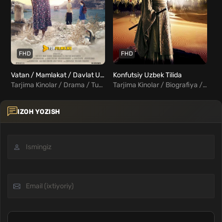
FHD
FHD
Vatan / Mamlakat / Davlat Uzbek tilida
Konfutsiy Uzbek Tilida
Tarjima Kinolar / Drama / Turk Kinolar Uzbek Tilida
Tarjima Kinolar / Biografiya / Drama / Tarixiy / Xorij Kinolar Uzbek Tilida
IZOH YOZISH