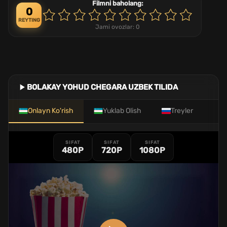
Filmni baholang:
0
REYTING
Jami ovozlar:
0
BOLAKAY YOHUD CHEGARA UZBEK TILIDA
Onlayn Ko'rish
Yuklab Olish
Treyler
SIFAT
SIFAT
SIFAT
480P
720P
1080P