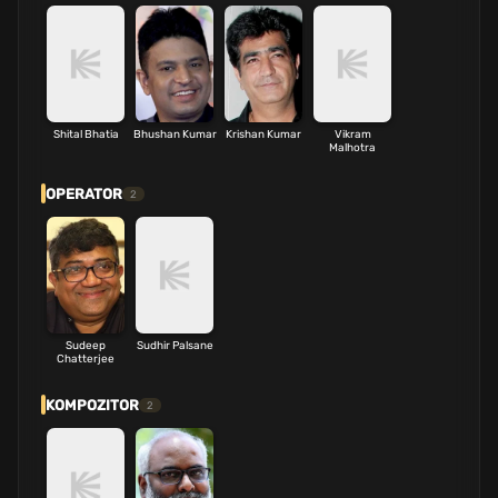
Shital Bhatia
Bhushan Kumar
Krishan Kumar
Vikram
Malhotra
OPERATOR
2
Sudeep
Sudhir Palsane
Chatterjee
KOMPOZITOR
2