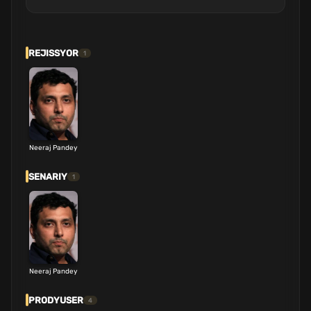
REJISSYOR
1
Neeraj Pandey
SENARIY
1
Neeraj Pandey
PRODYUSER
4