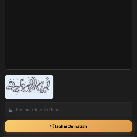
Izohni Jo'natish