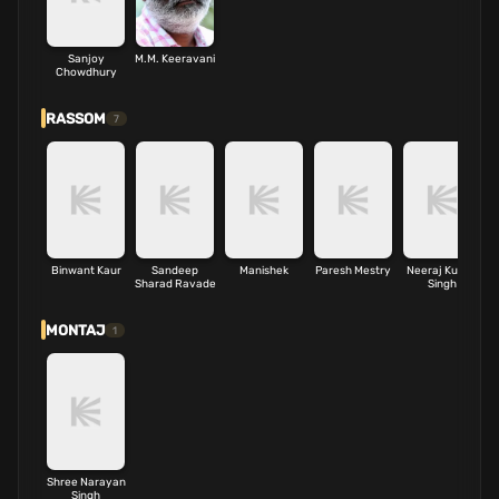
Sanjoy
M.M. Keeravani
Chowdhury
RASSOM
7
Binwant Kaur
Sandeep
Manishek
Paresh Mestry
Neeraj Kumar
F
Sharad Ravade
Singh
MONTAJ
1
Shree Narayan
Singh