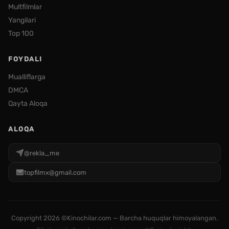
Multfilmlar
Yangilari
Top 100
FOYDALI
Mualliflarga
DMCA
Qayta Aloqa
ALOQA
@rekla_me
topfilmx@gmail.com
Copyright
2026 ©Kinochilar.com — Barcha huquqlar himoyalangan.