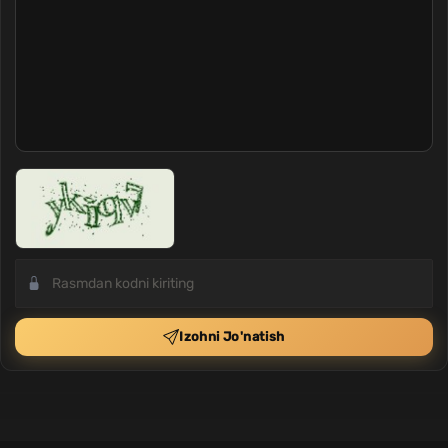
Izohni Jo'natish