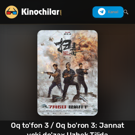
Kanal
Izlash
Oq to'fon 3 / Oq bo'ron 3: Jannat
yoki do'zax Uzbek Tilida