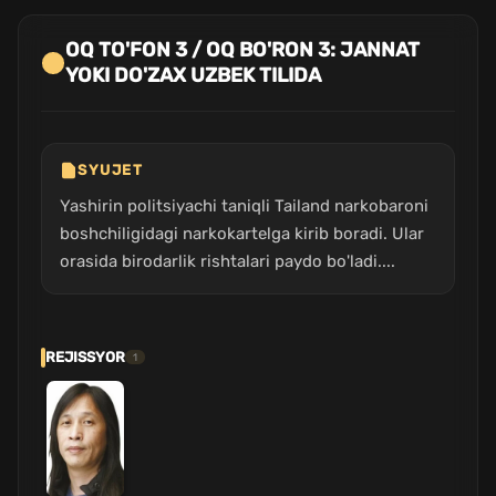
OQ TO'FON 3 / OQ BO'RON 3: JANNAT
YOKI DO'ZAX UZBEK TILIDA
SYUJET
Yashirin politsiyachi taniqli Tailand narkobaroni
boshchiligidagi narkokartelga kirib boradi. Ular
orasida birodarlik rishtalari paydo bo'ladi....
REJISSYOR
1