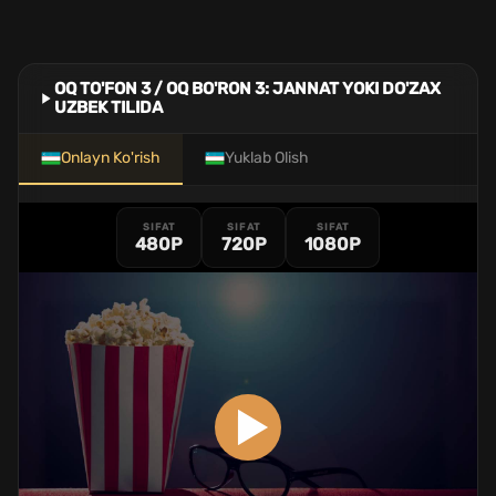
OQ TO'FON 3 / OQ BO'RON 3: JANNAT YOKI DO'ZAX
UZBEK TILIDA
Onlayn Ko'rish
Yuklab Olish
SIFAT
SIFAT
SIFAT
480P
720P
1080P