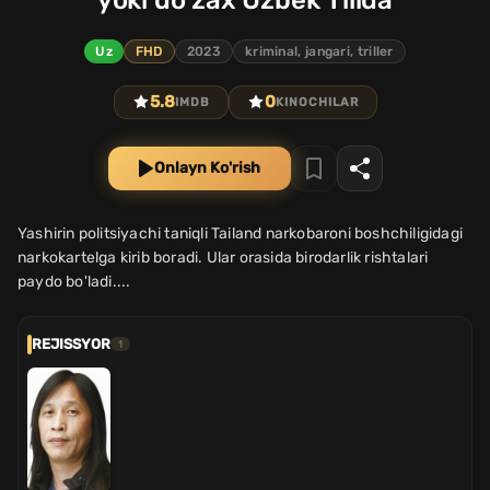
Uz
FHD
2023
kriminal, jangari, triller
5.8
0
IMDB
KINOCHILAR
Onlayn Ko'rish
Yashirin politsiyachi taniqli Tailand narkobaroni boshchiligidagi
narkokartelga kirib boradi. Ular orasida birodarlik rishtalari
paydo bo'ladi....
REJISSYOR
1