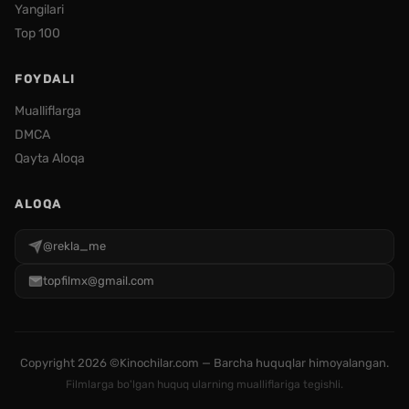
Yangilari
Top 100
FOYDALI
Mualliflarga
DMCA
Qayta Aloqa
ALOQA
@rekla_me
topfilmx@gmail.com
Copyright
2026 ©Kinochilar.com — Barcha huquqlar himoyalangan.
Filmlarga bo'lgan huquq ularning mualliflariga tegishli.