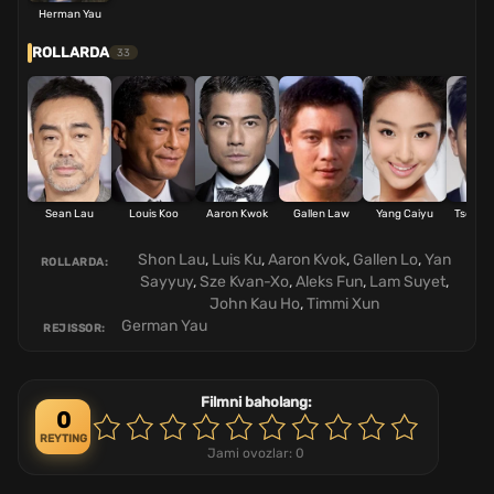
Herman Yau
ROLLARDA
33
Sean Lau
Louis Koo
Aaron Kwok
Gallen Law
Yang Caiyu
Tse Kw
Shon Lau
,
Luis Ku
,
Aaron Kvok
,
Gallen Lo
,
Yan
ROLLARDA:
Sayyuy
,
Sze Kvan-Xo
,
Aleks Fun
,
Lam Suyet
,
John Kau Ho
,
Timmi Xun
German Yau
REJISSOR:
Filmni baholang:
0
REYTING
Jami ovozlar:
0