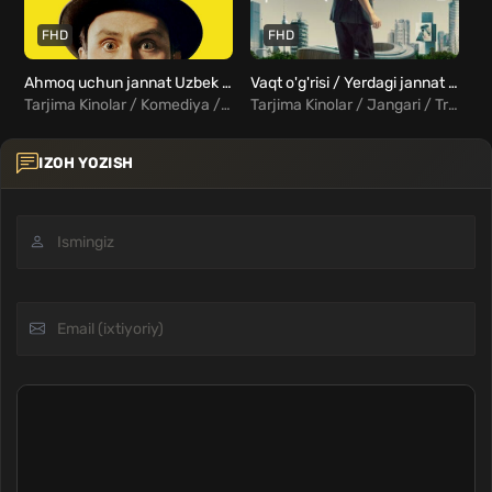
FHD
FHD
Ahmoq uchun jannat Uzbek Tilida
Vaqt o'g'risi / Yerdagi jannat Uzbek tilida
Tarjima Kinolar / Komediya / Xorij Kinolar Uzbek Tilida
Tarjima Kinolar / Jangari / Triller / Fantastika / Xorij Kinolar Uzbek Tilida
IZOH YOZISH