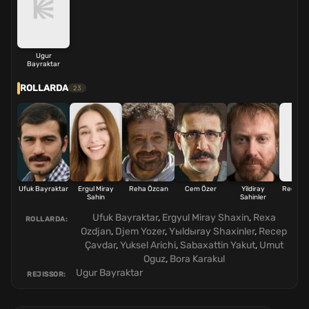
Ugur
Bayraktar
ROLLARDA
23
Ufuk Bayraktar
Ergul Miray
Reha Özcan
Cem Özer
Yildiray
Recep 
Sahin
Sahinler
Ufuk Bayraktar
,
Ergyul Miray Shaxin
,
Rexa
ROLLARDA:
Ozdjan
,
Djem Yozer
,
Yыldыray Shaxinler
,
Recep
Çavdar
,
Yuksel Arichi
,
Sabaxattin Yakut
,
Umut
Oguz
,
Bora Karakul
Ugur Bayraktar
REJISSOR: