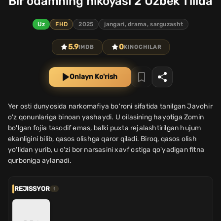
Bir odamning hikoyasi 2 Uzbek Tilida
Uz
FHD
2025
jangari, drama, sarguzasht
5.9
0
IMDB
KINOCHILAR
Onlayn Ko'rish
Yer osti dunyosida narkomafiya bo'roni sifatida tanilgan Javohir
o'z qonunlariga binoan yashaydi. U oilasining hayotiga Zomin
bo'lgan fojia tasodif emas, balki puxta rejalashtirilgan hujum
ekanligini bilib, qasos olishga qaror qiladi. Biroq, qasos olish
yo'lidan yurib, u o'zi bor narsasini xavf ostiga qo'yadigan fitna
qurboniga aylanadi.
REJISSYOR
1