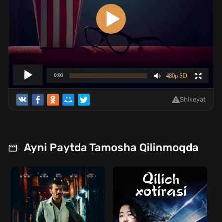
Shikoyat
Ayni Paytda Tamosha Qilinmoqda