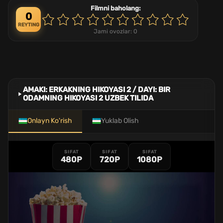
Filmni baholang:
0
REYTING
Jami ovozlar:
0
AMAKI: ERKAKNING HIKOYASI 2 / DAYI: BIR
ODAMNING HIKOYASI 2 UZBEK TILIDA
Onlayn Ko'rish
Yuklab Olish
SIFAT
SIFAT
SIFAT
480P
720P
1080P