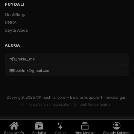
FOYDALI
Mualliflarga
DMCA
Qayta Aloqa
ALOQA
@rekla_me
topfilmx@gmail.com
Copyright
2026 ©Kinochilar.com — Barcha huquqlar himoyalangan.
Filmlarga bo'lgan huquq ularning mualliflariga tegishli.
Bosh sahifa
Seriallar
Kinolar
Hind Kinolar
Shaxsiy Kabinet