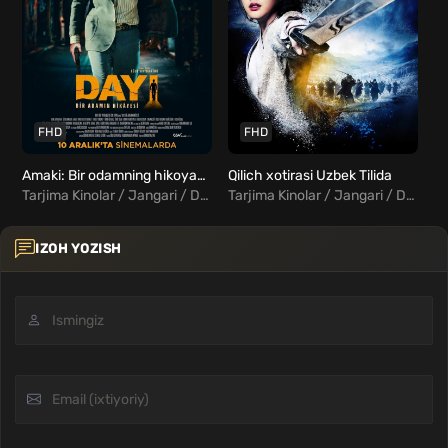
FHD
FHD
Amaki: Bir odamning hikoyasi / Dayi: Erkakning hikoyasi Uzbek Tilida
Qilich xotirasi Uzbek Tilida
Tarjima Kinolar / Jangari / Drama / Sarguzasht / Turk Kinolar Uzbek Tilida
Tarjima Kinolar / Jangari / Drama / Tarixiy / Xorij Kinolar Uzbek Tilida
IZOH YOZISH