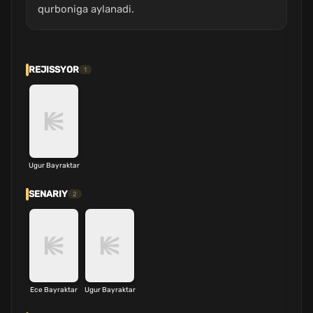
qurboniga aylanadi.
REJISSYOR
1
Ugur Bayraktar
SENARIY
2
Ece Bayraktar
Ugur Bayraktar