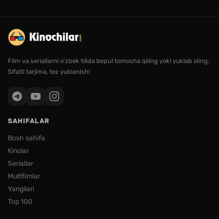
Film va seriallarni o'zbek tilida bepul tomosha qiling yoki yuklab oling.
Sifatli tarjima, tez yuklanish!
SAHIFALAR
Bosh sahifa
Kinolar
Seriallar
Multfilmlar
Yangilari
Top 100