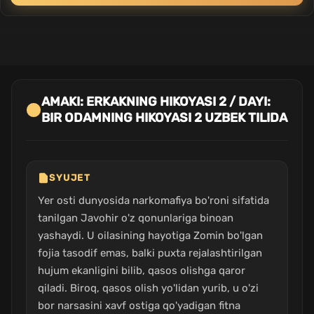
AMAKI: ERKAKNING HIKOYASI 2 / DAYI:
BIR ODAMNING HIKOYASI 2 UZBEK TILIDA
SYUJET
Yer osti dunyosida narkomafiya bo'roni sifatida
tanilgan Javohir o'z qonunlariga binoan
yashaydi. U oilasining hayotiga Zomin bo'lgan
fojia tasodif emas, balki puxta rejalashtirilgan
hujum ekanligini bilib, qasos olishga qaror
qiladi. Biroq, qasos olish yo'lidan yurib, u o'zi
bor narsasini xavf ostiga qo'yadigan fitna