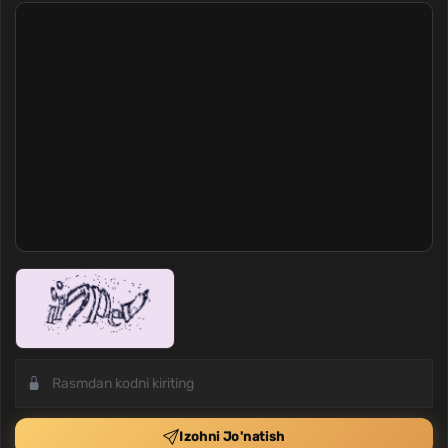
Izohni Jo'natish