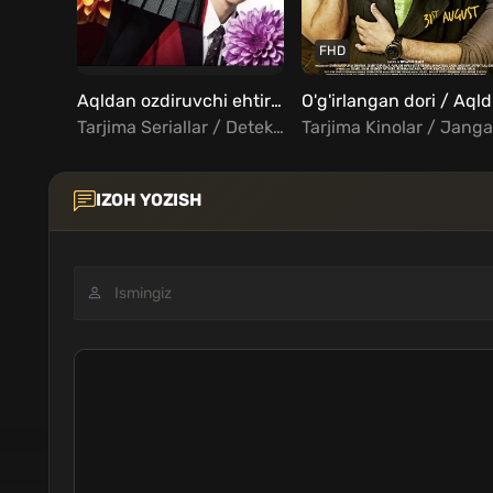
FHD
Aqldan ozdiruvchi ehtirosli o'yinlar / Aqldan ozgan hayajon Barcha qismlar Uzbek Tilida
O'g'
Tarjima Seriallar / Detektiv / Drama / Xorij Seriallar Uzbek Tilida
IZOH YOZISH