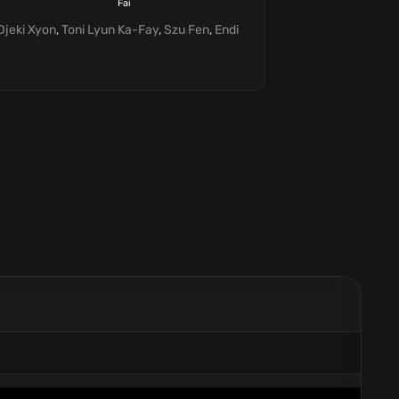
Fai
Djeki Xyon
,
Toni Lyun Ka-Fay
,
Szu Fen
,
Endi