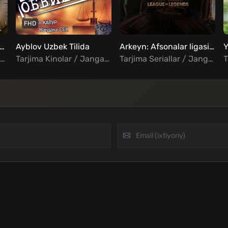
FHD
irlangan dori / Aqldan ozgan oila 3 / Uch devona yigit 3 Uzbek Tilida
Ayblov Uzbek Tilida
Arkeyn: Afsonalar ligasi Barcha qismlar Uzbek Tilida
Tarjima Kinolar / Jangari / Drama / Komediya / Hind Kinolar Uzbek Tilida
Tarjima Kinolar / Jangari / Drama / Kriminal / Hind Kinolar Uzbek Tilida
Tarjima Seriallar / Jangari / Drama / Fantastika / Fentezi / Xorij Seriallar Uzbek Tilida