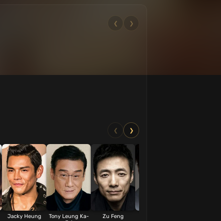
❮
❯
❮
❯
Jacky Heung
Tony Leung Ka-
Zu Feng
Andy On
Xu Qing