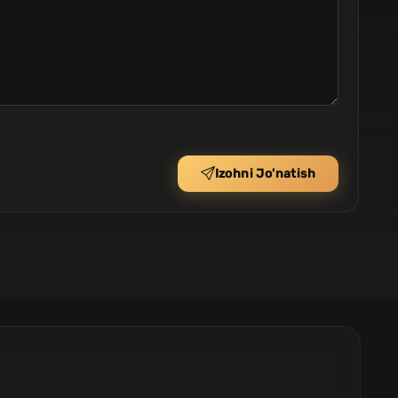
Izohni Jo'natish