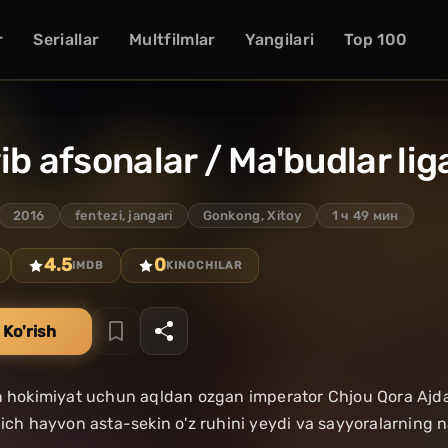
r
Seriallar
Multfilmlar
Yangilari
Top 100
ib afsonalar / Ma'budlar lig
2016
fentezi, jangari
Gonkong, Xitoy
1 ч 49 мин
4.5
0
IMDB
KINOCHILAR
 Ko'rish
n hokimiyat uchun aqldan ozgan imperator Chjou Qora Ajda
qich hayvon asta-sekin o'z ruhini yeydi va sayyoralarning n