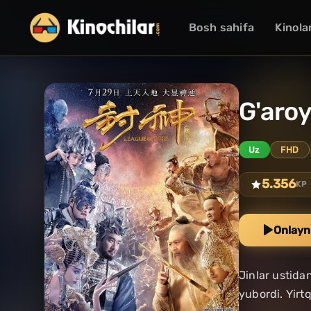
Bosh sahifa
Kinola
G'aroy
Uz
FHD
5.356
KP
Onlayn
Jinlar ustida
yubordi. Yirt