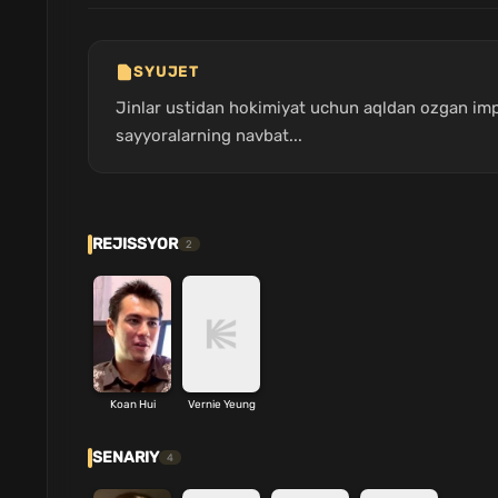
SYUJET
Jinlar ustidan hokimiyat uchun aqldan ozgan impe
sayyoralarning navbat...
REJISSYOR
2
Koan Hui
Vernie Yeung
SENARIY
4