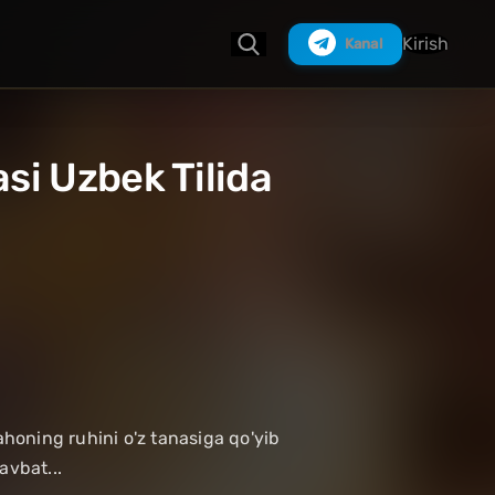
Kirish
Kanal
asi Uzbek Tilida
Izlash
honing ruhini o'z tanasiga qo'yib
avbat...