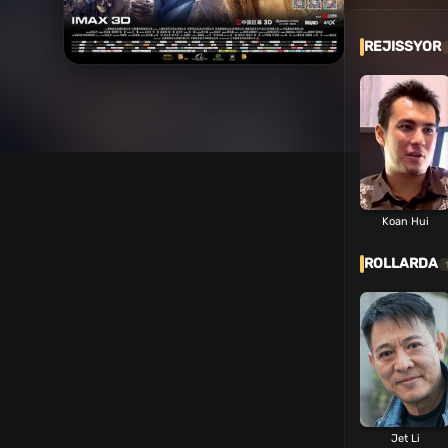
REJISSYOR
Koan Hui
ROLLARDA
Jet Li