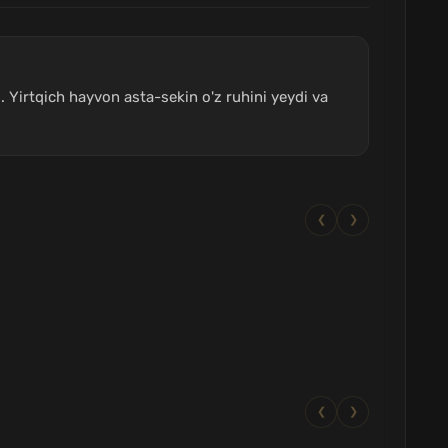
 Yirtqich hayvon asta-sekin o'z ruhini yeydi va
❮
❯
❮
❯