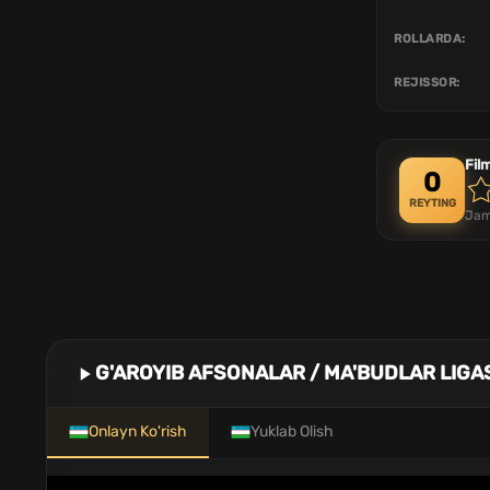
ROLLARDA:
REJISSOR:
Fil
0
REYTING
Jam
G'AROYIB AFSONALAR / MA'BUDLAR LIGAS
Onlayn Ko'rish
Yuklab Olish