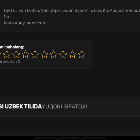
Djet Li
,
Fan Binbin
,
Ven Chjan
,
Xuan Syaomin
,
Luis Ku
,
Andjela Beybi
,
On
Koan Xuey
,
Verni Yon
mni baholang:
i ovozlar:
0
I UZBEK TILIDA
YUQORI SIFATDA!