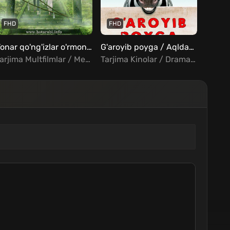
FHD
FHD
FHD
Yonar qo'ng'izlar o'rmoni Uzbek Tilida
G'aroyib poyga / Aqldan ozgan poyga Uzbek Tilida
Tarjima Multfilmlar / Melodrama / Fentezi / Xorij Multfilmlar Uzbek Tilida
Tarjima Kinolar / Drama / Komediya / Sarguzasht / Oilaviy / Xorij Kinolar Uzbek Tilida