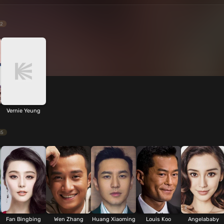
2
Vernie Yeung
15
Fan Bingbing
Wen Zhang
Huang Xiaoming
Louis Koo
Angelababy