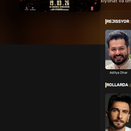
xiyonat va om
REJISSYOR
Aditya Dhar
ROLLARDA