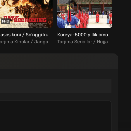
FHD
FHD
Qasos kuni / So'nggi kun / Qiyomat kuni Uzbek Tilida
Koreya: 5000 yillik omon qolish mahorati Barcha qismlar Uzbek Tilida
Tarjima Kinolar / Jangari / Kriminal / Xorij Kinolar Uzbek Tilida
Tarjima Seriallar / Hujjatli / Tarixiy / Xorij Seriallar Uzbek Tilida