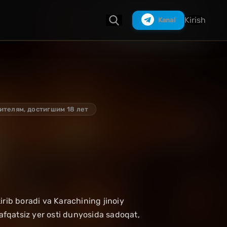
Kirish
Kanal
Izlash
ителям, достигшим 18 лет
rib boradi va Karachining jinoiy
hafqatsiz yer osti dunyosida sadoqat,