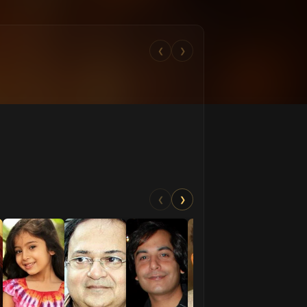
❮
❯
❮
❯