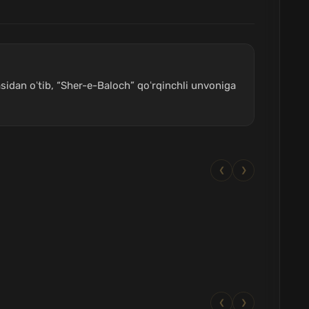
asidan oʻtib, “Sher-e-Baloch” qoʻrqinchli unvoniga
❮
❯
❮
❯