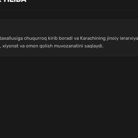
axallusiga chuqurroq kirib boradi va Karachining jinoiy ierarxiy
t, xiyonat va omon qolish muvozanatini saqlaydi.