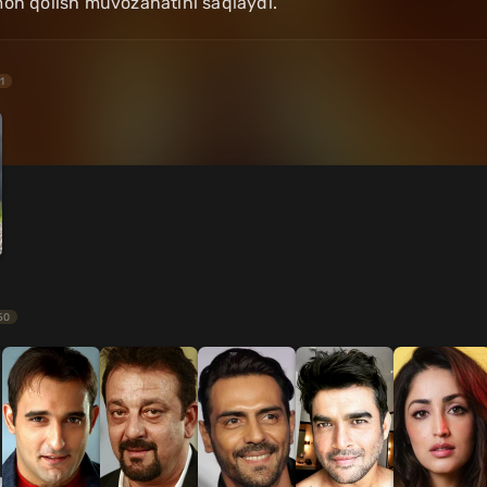
on qolish muvozanatini saqlaydi.
1
50