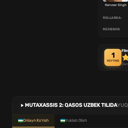
Ranveer Singh
ROLLARDA:
REJISSOR:
Fil
1
REYTING
Jam
MUTAXASSIS 2: QASOS UZBEK TILIDA
YUQ
Onlayn Ko'rish
Yuklab Olish