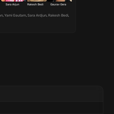
Sara Arjun
Rakesh Bedi
Gaurav Gera
Manav Gohil
Danish Pandor
an
,
Yami Gautam
,
Sara Ardjun
,
Rakesh Bedi
,