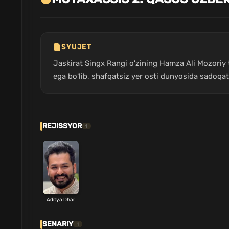
SYUJET
Jaskirat Singx Rangi oʻzining Hamza Ali Mozoriy t
ega boʻlib, shafqatsiz yer osti dunyosida sadoqa
REJISSYOR
1
Aditya Dhar
SENARIY
1