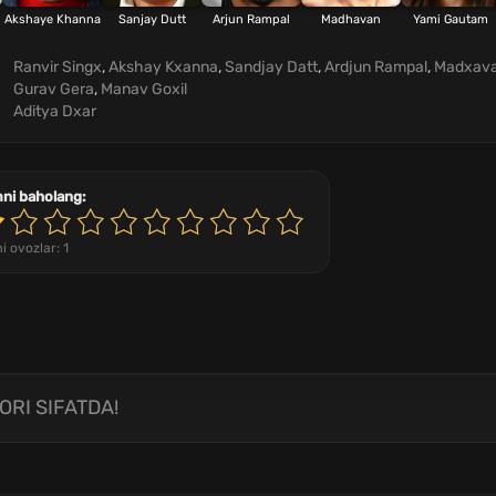
Akshaye Khanna
Sanjay Dutt
Arjun Rampal
Madhavan
Yami Gautam
Ranvir Singx
,
Akshay Kxanna
,
Sandjay Datt
,
Ardjun Rampal
,
Madxav
Gurav Gera
,
Manav Goxil
Aditya Dxar
mni baholang:
i ovozlar:
1
ORI SIFATDA!