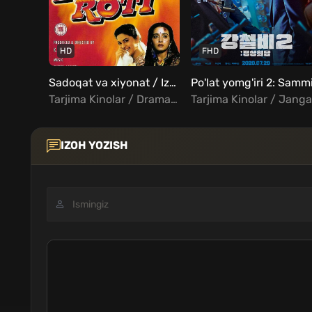
HD
FHD
Sadoqat va xiyonat / Izzat Ki Roti Uzbek Tilida
Tarjima Kinolar / Drama / Hind Kinolar Uzbek Tilida
IZOH YOZISH