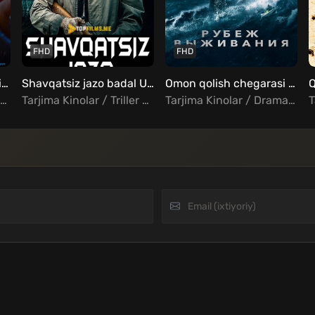
FHD
FHD
Po'lat yomg'iri 2: Sammit Uzbek Tilida
Shavqatsiz jazo badal Uzbek tilida
Omon qolish chegarasi / Tirik qolish chizig'i Uzbek tilida
Tarjima Kinolar / Jangari / Triller / Xorij Kinolar Uzbek Tilida
Tarjima Kinolar / Triller / Xorij Kinolar Uzbek Tilida
Tarjima Kinolar / Drama / Triller / Fantastika / Xorij Kinolar Uzbek Tilida