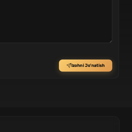
Izohni Jo'natish