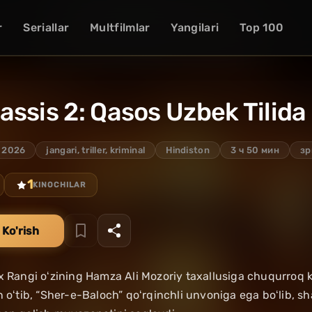
r
Seriallar
Multfilmlar
Yangilari
Top 100
ssis 2: Qasos Uzbek Tilida
2026
jangari, triller, kriminal
Hindiston
3 ч 50 мин
зр
1
KINOCHILAR
 Ko'rish
x Rangi oʻzining Hamza Ali Mozoriy taxallusiga chuqurroq ki
n oʻtib, “Sher-e-Baloch” qoʻrqinchli unvoniga ega boʻlib, s