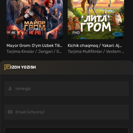
4K
FHD
Mayor Grom: O'yin Uzbek Tilida
Kichik chaqmoq / Yakari: Ajoyib sayohat / Mitti chaqmoq Uzbek Tilida
Ma
Tarjima Kinolar / Jangari / Sarguzasht / Rus kinolar Uzbek Tilida
Tarjima Multfilmlar / Vestern / Sarguzasht / Oilaviy / Xorij Multfilmlar Uzbek Tilida
IZOH YOZISH