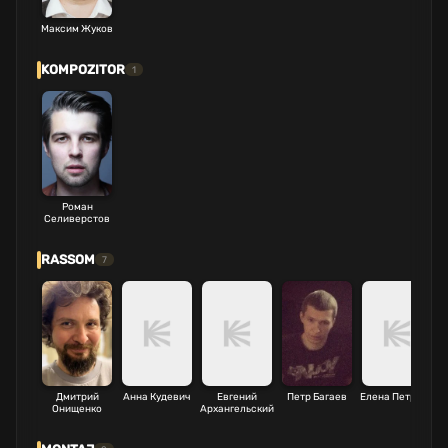
Максим Жуков
KOMPOZITOR
1
Роман
Селиверстов
RASSOM
7
Дмитрий
Анна Кудевич
Евгений
Петр Багаев
Елена Петрова
Онищенко
Архангельский