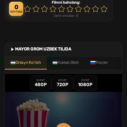
Filmni baholang:
0
REYTING
Jami ovozlar:
0
MAYOR GROM UZBEK TILIDA
Onlayn Ko'rish
Yuklab Olish
Treyler
SIFAT
SIFAT
SIFAT
480P
720P
1080P