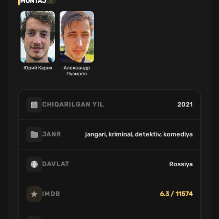
MONTAJ
2
Юрий Карих
Александр
Пузырёв
2021
CHIQARILGAN YIL
jangari, kriminal, detektiv, komediya
JANR
Rossiya
DAVLAT
6.3 / 11574
IMDB