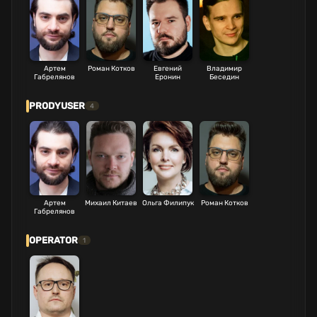
Артем
Роман Котков
Евгений
Владимир
Габрелянов
Еронин
Беседин
PRODYUSER
4
Артем
Михаил Китаев
Ольга Филипук
Роман Котков
Габрелянов
OPERATOR
1