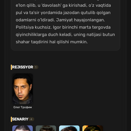
e'lon qilib, u 'davolash' ga kirishadi, o'z vaqtida
pul va ta'sir yordamida jazodan qutulib qolgan
odamlarni o'ldiradi. Jamiyat hayajonlangan.
Politsiya kuchsiz. Igor birinchi marta tergovda
qiyinchiliklarga duch keladi, uning natijasi butun
shahar taqdirini hal qilishi mumkin.
REJISSYOR
1
Олег Трофим
SENARIY
4