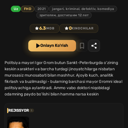
Uz
FHD
2021
jangari, kriminal, detektiv, komediya
зрителям, достигшим 12 лет
6.3
0
IMDB
KINOCHILAR
Onlayn Ko'rish
Politsiya mayori Igor Grom butun Sankt-Peterburgda o'zining
keskin xarakteri va barcha turdagi jinoyatchilarga nisbatan
murosasiz munosabati bilan mashhur. Ajoyib kuch, analitik
fikrlash va buzilmasligi - bularning barchasi mayor Gromni ideal
politsiyachiga aylantiradi. Ammo vabo doktori niqobidagi
odamning paydo bo'lishi bilan hamma narsa keskin
REJISSYOR
1