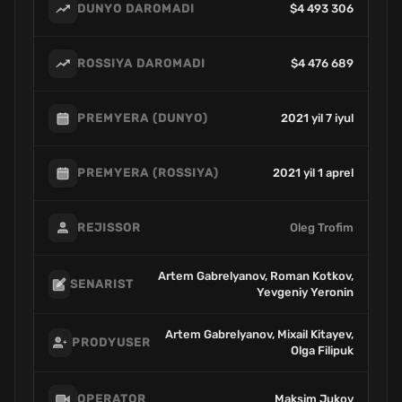
$4 493 306
DUNYO DAROMADI
$4 476 689
ROSSIYA DAROMADI
2021 yil 7 iyul
PREMYERA (DUNYO)
2021 yil 1 aprel
PREMYERA (ROSSIYA)
Oleg Trofim
REJISSOR
Artem Gabrelyanov, Roman Kotkov,
SENARIST
Yevgeniy Yeronin
Artem Gabrelyanov, Mixail Kitayev,
PRODYUSER
Olga Filipuk
Maksim Jukov
OPERATOR