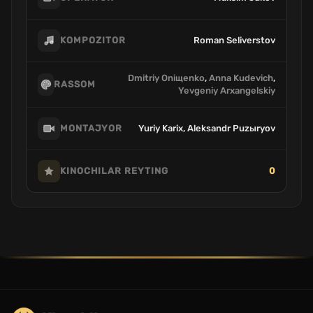
Roman Seliverstov
KOMPOZITOR
Dmitriy Oniщenko
,
Anna Kudevich
,
RASSOM
Yevgeniy Arxangelskiy
Yuriy Karix, Aleksandr Puzыryov
MONTAJYOR
0
KINOCHILAR REYTING