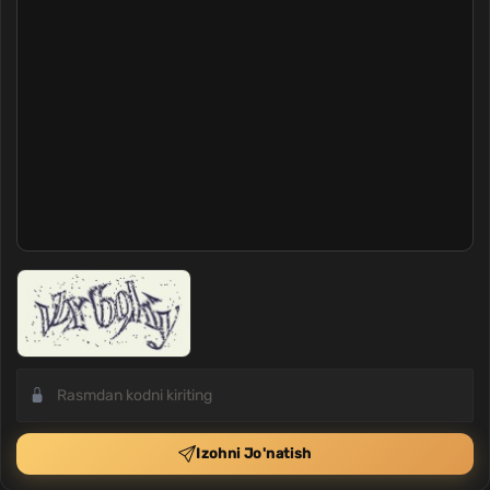
Izohni Jo'natish