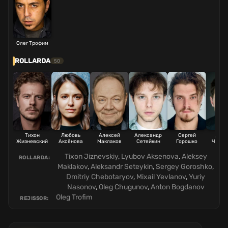
Олег Трофим
ROLLARDA
50
Тихон
Любовь
Алексей
Александр
Сергей
Дмит
Жизневский
Аксёнова
Маклаков
Сетейкин
Горошко
Чебот
Tixon Jiznevskiy
,
Lyubov Aksenova
,
Aleksey
ROLLARDA:
Maklakov
,
Aleksandr Seteykin
,
Sergey Goroshko
,
Dmitriy Chebotaryov
,
Mixail Yevlanov
,
Yuriy
Nasonov
,
Oleg Chugunov
,
Anton Bogdanov
Oleg Trofim
REJISSOR: