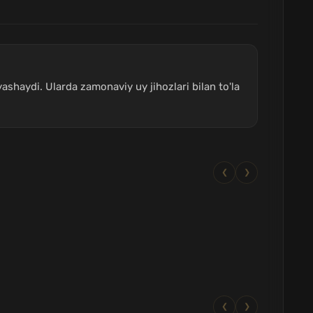
yashaydi. Ularda zamonaviy uy jihozlari bilan to'la
❮
❯
❮
❯