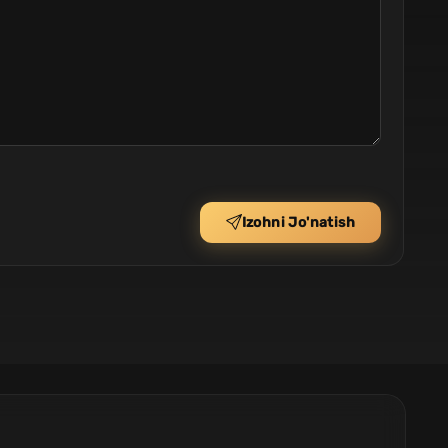
Izohni Jo'natish