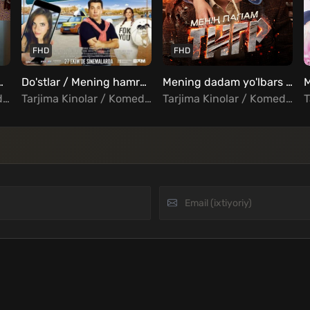
FHD
FHD
ing erim yo'q Uzbek tilida
Do'stlar / Mening hamrohim Uzbek tilida
Mening dadam yo'lbars Uzbek Tilida
Tarjima Kinolar / Komediya / Turk Kinolar Uzbek Tilida
Tarjima Kinolar / Komediya / Turk Kinolar Uzbek Tilida
Tarjima Kinolar / Komediya / Qozoq kinolar Uzbek Tilida