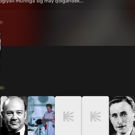
ogiyali muhitga sig'may qolgandek...
1
30