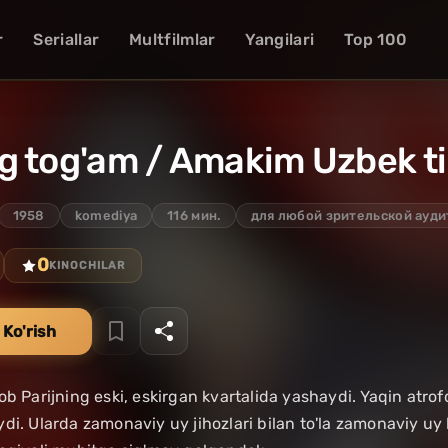
r
Seriallar
Multfilmlar
Yangilari
Top 100
g tog'am / Amakim Uzbek ti
1958
komediya
116 мин.
для любой зрительской ауд
0
KINOCHILAR
 Ko'rish
b Parijning eski, eskirgan kvartalida yashaydi. Yaqin atrofd
di. Ularda zamonaviy uy jihozlari bilan to'la zamonaviy uy 