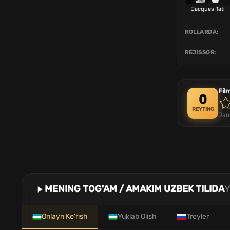
Jacques Tati
ROLLARDA:
REJISSOR:
Fil
0
REYTING
Jam
MENING TOG'AM / AMAKIM UZBEK TILIDA
Y
Onlayn Ko'rish
Yuklab Olish
Treyler