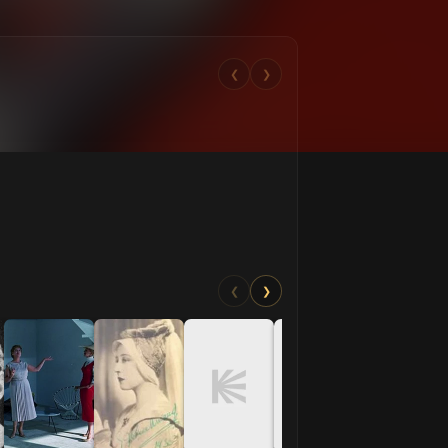
❮
❯
❮
❯