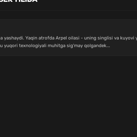
a yashaydi. Yaqin atrofda Arpel oilasi - uning singlisi va kuyovi 
bu yuqori texnologiyali muhitga sig'may qolgandek...