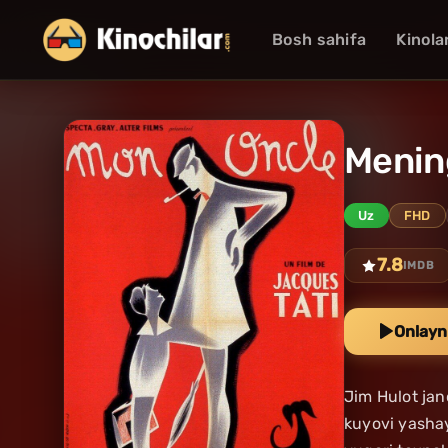
Bosh sahifa
Kinola
Menin
Uz
FHD
7.8
IMDB
Onlayn
Jim Hulot jano
kuyovi yashay