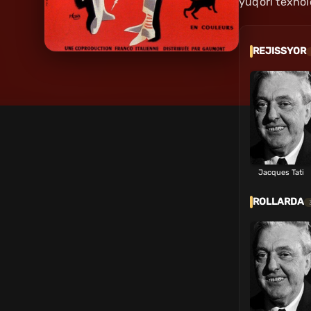
yuqori texnol
REJISSYOR
Jacques Tati
ROLLARDA