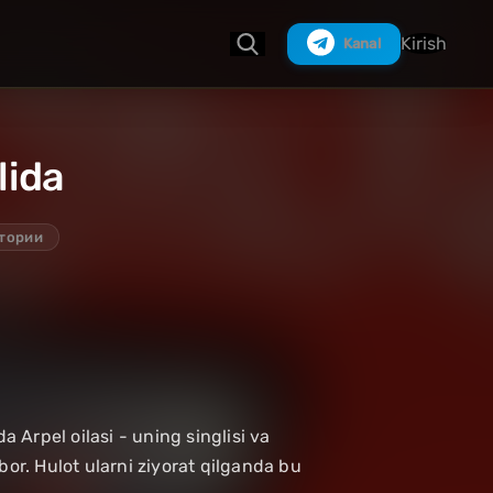
Kirish
Kanal
lida
Izlash
итории
a Arpel oilasi - uning singlisi va
bor. Hulot ularni ziyorat qilganda bu