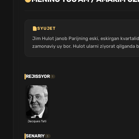
SYUJET
Jim Hulot janob Parijning eski, eskirgan kvartalid
zamonaviy uy bor. Hulot ularni ziyorat qilganda 
REJISSYOR
1
Jacques Tati
SENARIY
3