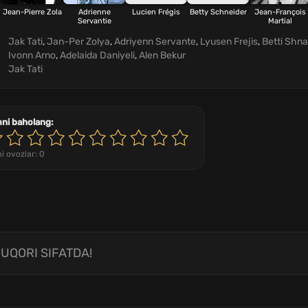
Jean-Pierre Zola
Adrienne
Lucien Frégis
Betty Schneider
Jean-François
Servantie
Martial
Jak Tati
,
Jan-Per Zolya
,
Adriyenn Servante
,
Lyusen Frejis
,
Betti Shn
Ivonn Arno
,
Adelaida Daniyeli
,
Alen Bekur
Jak Tati
mni baholang:
i ovozlar:
0
UQORI SIFATDA!