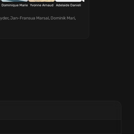
Dominique Marie
Yvonne Arnaud
Adelaide Danieli
Alain Bécourt
Régis Fontena
ayder
,
Jan-Fransua Marsal
,
Dominik Mari
,