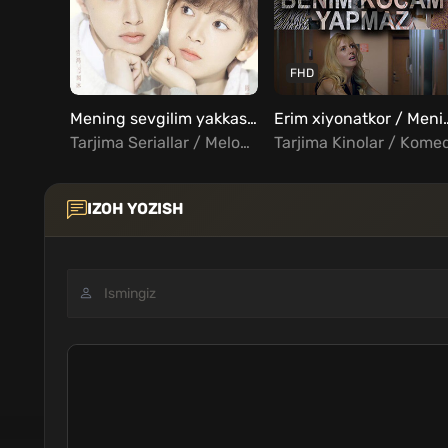
FHD
Mening sevgilim yakkashox Barcha qismlar Uzbek Tilida
Erim xiyonatkor / Men
Tarjima Seriallar / Melodrama / Xorij Seriallar Uzbek Tilida
IZOH YOZISH