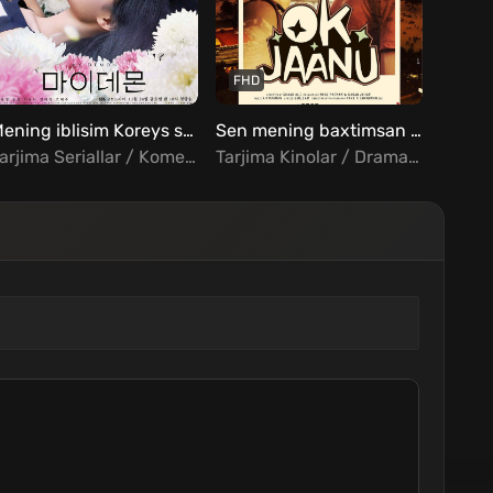
FHD
FHD
Mening iblisim Koreys serial barcha qismlar Uzbek tilida
Sen mening baxtimsan Uzbek tilida
Tarjima Seriallar / Komediya / Melodrama / Fentezi / Xorij Seriallar Uzbek Tilida
Tarjima Kinolar / Drama / Melodrama / Hind Kinolar Uzbek Tilida