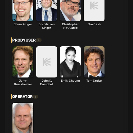
Ehren Kruger
Eric Warren
Christopher
Jim Cash
Singer
McQuarrie
PRODYUSER
4
Jerry
John K.
Emily Cheung
Tom Cruise
Bruckheimer
Campbell
OPERATOR
1