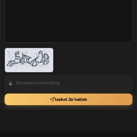
Izohni Jo'natish