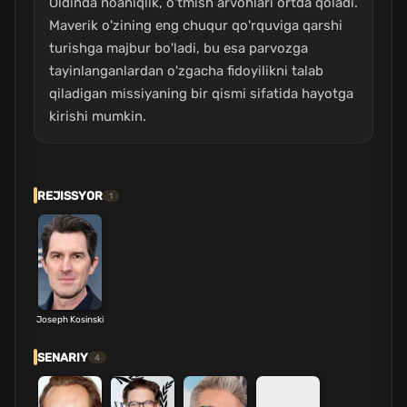
Oldinda noaniqlik, o'tmish arvohlari ortda qoladi.
Maverik o'zining eng chuqur qo'rquviga qarshi
turishga majbur bo'ladi, bu esa parvozga
tayinlanganlardan o'zgacha fidoyilikni talab
qiladigan missiyaning bir qismi sifatida hayotga
kirishi mumkin.
REJISSYOR
1
Joseph Kosinski
SENARIY
4