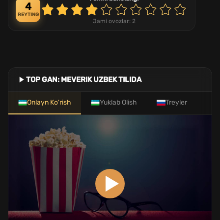
4
REYTING
Jami ovozlar:
2
TOP GAN: MEVERIK UZBEK TILIDA
Onlayn Ko'rish
Yuklab Olish
Treyler