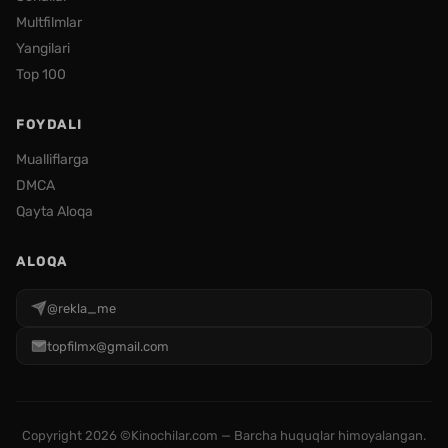
Multfilmlar
Yangilari
Top 100
FOYDALI
Mualliflarga
DMCA
Qayta Aloqa
ALOQA
@rekla_me
topfilmx@gmail.com
Copyright
2026 ©Kinochilar.com — Barcha huquqlar himoyalangan.