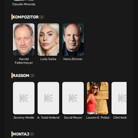
Claudio Miranda
KOMPOZITOR
3
Harold
Lady GaGa
Hans Zimmer
Faltermeyer
RASSOM
7
Jeremy Hindle
A. Todd Holland
David Meyer
Lauren E. Polizzi
Clint Wallace
MONTAJ
1