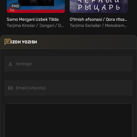
FHD
Samo Mergani Uzbek Tilida
O'tmish afsonasi / Qora ritsar Barcha qismlar Uzbek Tilida
Pa
Tarjima Kinolar / Jangari / Drama / Xorij Kinolar Uzbek Tilida
Tarjima Seriallar / Melodrama / Fentezi / Xorij Seriallar Uzbek Tilida
IZOH YOZISH