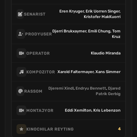
Eren Kryuger, Erik Uorren Singer,
SENARIST
Kristofer MakKuorri
Djerri Brukxaymer, Emili Chung, Tom
PRODYUSER
Kruz
Klaudio Miranda
OPERATOR
Xarold Faltermayer, Xans Simmer
KOMPOZITOR
Djeremi Xindl
,
Endryu Bennett
,
Djared
RASSOM
Patrik Gerbig
Eddi Xemilton, Kris Lebenzon
MONTAJYOR
4
KINOCHILAR REYTING