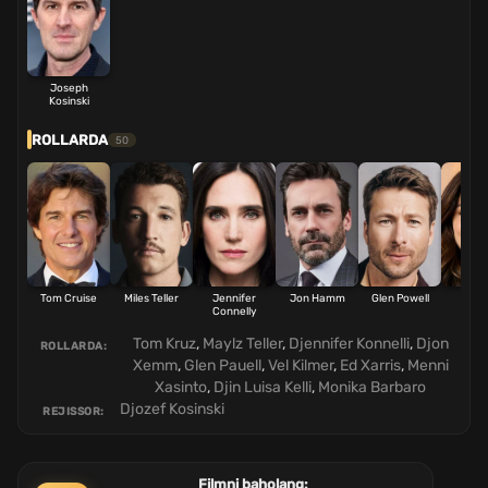
Joseph
Kosinski
ROLLARDA
50
Tom Cruise
Miles Teller
Jennifer
Jon Hamm
Glen Powell
Mon
Connelly
Barb
Tom Kruz
,
Maylz Teller
,
Djennifer Konnelli
,
Djon
ROLLARDA:
Xemm
,
Glen Pauell
,
Vel Kilmer
,
Ed Xarris
,
Menni
Xasinto
,
Djin Luisa Kelli
,
Monika Barbaro
Djozef Kosinski
REJISSOR:
Filmni baholang: