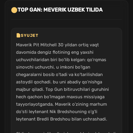
TOP GAN: MEVERIK UZBEK TILIDA
SYUJET
Maverik Pit Mitchell 30 yildan ortiq vaqt
davomida dengiz flotining eng yaxshi
uchuvchilaridan biri bo'lib kelgan: qo'rqmas
sinovchi uchuvchi, u imkoni bo'lgan
chegaralarni bosib o'tadi va ko'tarilishdan
astoydil qochadi. bu uni abadiy qo'nishga
majbur qiladi. Top Gun bitiruvchilari guruhini
hech qachon bo'lmagan maxsus missiyaga
tayyorlayotganda, Maverik o'zining marhum
do'sti leytenant Nik Bredshouning o'g'li
leytenant Bredli Bredshou bilan uchrashadi.