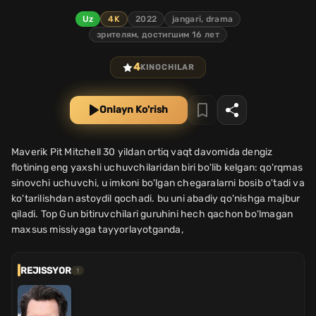
Uz
4K
2022
jangari, drama
зрителям, достигшим 16 лет
4
KINOCHILAR
Onlayn Ko'rish
Maverik Pit Mitchell 30 yildan ortiq vaqt davomida dengiz
flotining eng yaxshi uchuvchilaridan biri bo'lib kelgan: qo'rqmas
sinovchi uchuvchi, u imkoni bo'lgan chegaralarni bosib o'tadi va
ko'tarilishdan astoydil qochadi. bu uni abadiy qo'nishga majbur
qiladi. Top Gun bitiruvchilari guruhini hech qachon bo'lmagan
maxsus missiyaga tayyorlayotganda,
REJISSYOR
1