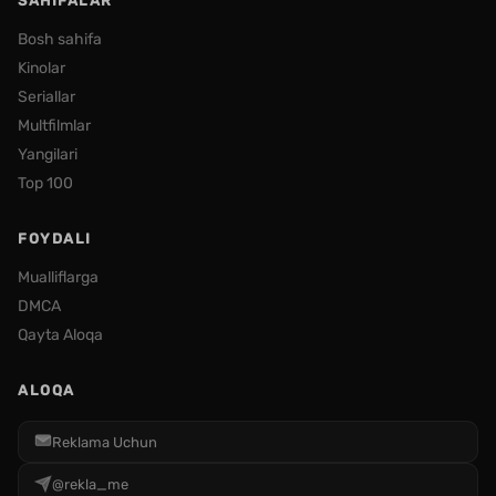
SAHIFALAR
Bosh sahifa
Kinolar
Seriallar
Multfilmlar
Yangilari
Top 100
FOYDALI
Mualliflarga
DMCA
Qayta Aloqa
ALOQA
Reklama Uchun
@rekla_me