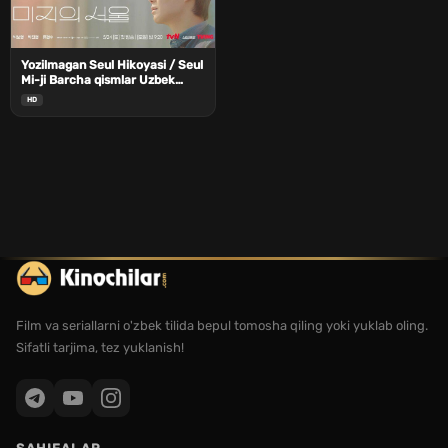
Yozilmagan Seul Hikoyasi / Seul
Mi-ji Barcha qismlar Uzbek
Tilida
HD
Film va seriallarni o'zbek tilida bepul tomosha qiling yoki yuklab oling.
Sifatli tarjima, tez yuklanish!