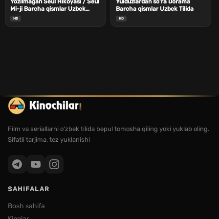
Yozilmagan Seul Hikoyasi / Seul
Yulduzlardan so'ra Dorama
Mi-ji Barcha qismlar Uzbek
Barcha qismlar Uzbek Tilida
Tilida
HD
HD
Film va seriallarni o'zbek tilida bepul tomosha qiling yoki yuklab oling.
Sifatli tarjima, tez yuklanish!
SAHIFALAR
Bosh sahifa
Kinolar