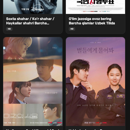
Soxta shahar / Ko'r shahar /
O'lim jazosiga ovoz bering
Haykallar shahri Barcha
Barcha qismlar Uzbek Tilida
qismlar Uzbek Tilida
HD
HD