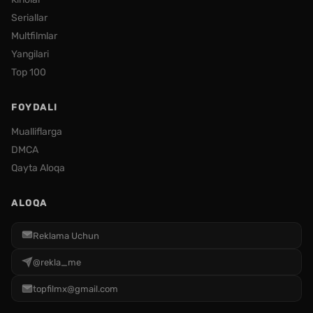
Seriallar
Multfilmlar
Yangilari
Top 100
FOYDALI
Mualliflarga
DMCA
Qayta Aloqa
ALOQA
Reklama Uchun
@rekla_me
topfilmx@gmail.com