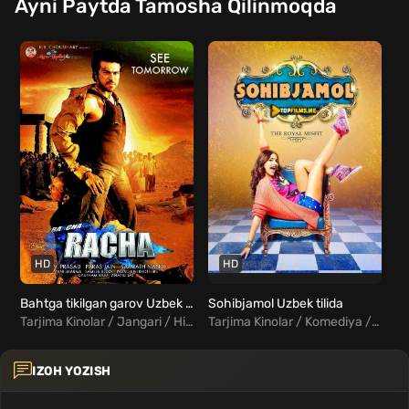
Ayni Paytda Tamosha Qilinmoqda
HD
HD
Bahtga tikilgan garov Uzbek tilida
Sohibjamol Uzbek tilida
Tarjima Kinolar / Jangari / Hind Kinolar Uzbek Tilida
Tarjima Kinolar / Komediya / Melodrama / Hind Kinolar Uzbek Tilida
IZOH YOZISH