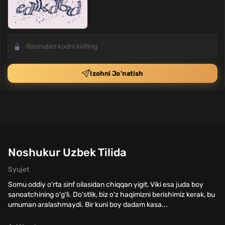
Izohni Jo'natish
Noshukur Uzbek Tilida
Syujet
Somu oddiy o'rta sinf oilasidan chiqqan yigit, Viki esa juda boy
sanoatchining o'g'li. Do'stlik, biz o'z haqimizni berishimiz kerak, bu
umuman aralashmaydi. Bir kuni boy dadam kasa...