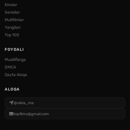
Kinolar
Seriallar
Multfilmlar
Yangilari
Top 100
FOYDALI
Mualliflarga
DMCA
Qayta Aloqa
ALOQA
@rekla_me
topfilmx@gmail.com