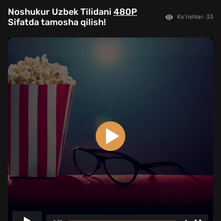
Noshukur Uzbek Tilidani
480P
Ko'rishlar: 33
Sifatda tamosha qilish!