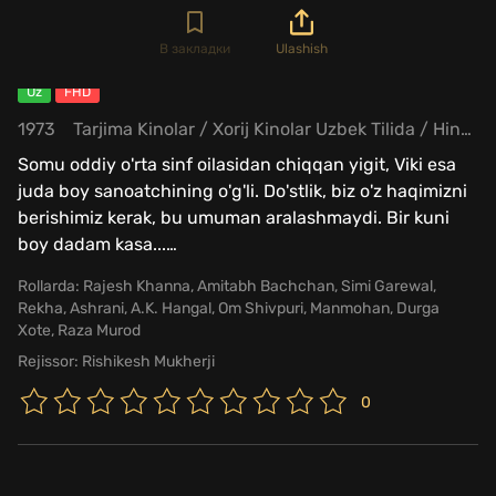
В закладки
Ulashish
Uz
FHD
1973
Tarjima Kinolar / Xorij Kinolar Uzbek Tilida / Hind Kinolar Uzbek Tilida / Drama
Somu oddiy o'rta sinf oilasidan chiqqan yigit, Viki esa
juda boy sanoatchining o'g'li. Do'stlik, biz o'z haqimizni
berishimiz kerak, bu umuman aralashmaydi. Bir kuni
boy dadam kasa...
…
Rollarda:
Rajesh Khanna
,
Amitabh Bachchan
,
Simi Garewal
,
Rekha
,
Ashrani
,
A.K. Hangal
,
Om Shivpuri
,
Manmohan
,
Durga
Xote
,
Raza Murod
Rejissor:
Rishikesh Mukherji
0